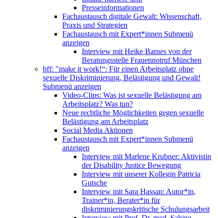
Presseinformationen
Fachaustausch digitale Gewalt: Wissenschaft,
Praxis und Strategien
Fachaustausch mit Expert*innen
Submenü
anzeigen
Interview mit Heike Barnes von der
Beratungsstelle Frauennotruf München
bff: "make it work!“: Für einen Arbeitsplatz ohne
sexuelle Diskriminierung, Belästigung und Gewalt!
Submenü anzeigen
Video-Clips: Was ist sexuelle Belästigung am
Arbeitsplatz? Was tun?
Neue rechtliche Möglichkeiten gegen sexuelle
Belästigung am Arbeitsplatz
Social Media Aktionen
Fachaustausch mit Expert*innen
Submenü
anzeigen
Interview mit Marlene Krubner: Aktivistin
der Disability Justice Bewegung
Interview mit unserer Kollegin Patricia
Gutsche
Interview mit Sara Hassan: Autor*in,
Trainer*in, Berater*in für
diskriminierungskritische Schulungsarbeit
Interview mit Prof. Dr. med. Sabine