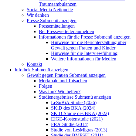
Traumaambulanzen
Social Media Netiquette
Wir danken
Presse
Submenü anzeigen
Pressemitteilungen
Bei Presseverteiler anmelden
Informationen für die Presse
Submenü anzeigen
Hinweise für die Berichterstattung über
Gewalt gegen Frauen und Kinder
Hinweise für die Interviewführung
Weitere Informationen für Medien
Kontakt
Infothek
Submenü anzeigen
Gewalt gegen Frauen
Submenü anzeigen
Merkmale und Tatsachen
Folgen
Was tun? Wie helfen?
Studienergebnisse
Submenü anzeigen
LeSuBiA Studie (2026)
SKiD des BKA (2024)
SKiD-Studie des BKA (2022)
EIGE-Kostenstudie (2021)
FRA-Studie (2014)
Studie von LesMigras (2013)
Studie des BMFSFJ (2011)