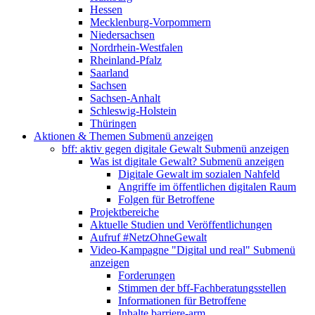
Hessen
Mecklenburg-Vorpommern
Niedersachsen
Nordrhein-Westfalen
Rheinland-Pfalz
Saarland
Sachsen
Sachsen-Anhalt
Schleswig-Holstein
Thüringen
Aktionen & Themen
Submenü anzeigen
bff: aktiv gegen digitale Gewalt
Submenü anzeigen
Was ist digitale Gewalt?
Submenü anzeigen
Digitale Gewalt im sozialen Nahfeld
Angriffe im öffentlichen digitalen Raum
Folgen für Betroffene
Projektbereiche
Aktuelle Studien und Veröffentlichungen
Aufruf #NetzOhneGewalt
Video-Kampagne "Digital und real"
Submenü
anzeigen
Forderungen
Stimmen der bff-Fachberatungsstellen
Informationen für Betroffene
Inhalte barriere-arm