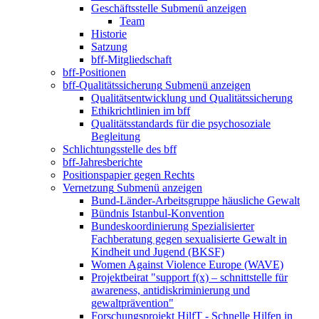
Geschäftsstelle
Submenü anzeigen
Team
Historie
Satzung
bff-Mitgliedschaft
bff-Positionen
bff-Qualitätssicherung
Submenü anzeigen
Qualitätsentwicklung und Qualitätssicherung
Ethikrichtlinien im bff
Qualitätsstandards für die psychosoziale
Begleitung
Schlichtungsstelle des bff
bff-Jahresberichte
Positionspapier gegen Rechts
Vernetzung
Submenü anzeigen
Bund-Länder-Arbeitsgruppe häusliche Gewalt
Bündnis Istanbul-Konvention
Bundeskoordinierung Spezialisierter
Fachberatung gegen sexualisierte Gewalt in
Kindheit und Jugend (BKSF)
Women Against Violence Europe (WAVE)
Projektbeirat "support f(x) – schnittstelle für
awareness, antidiskriminierung und
gewaltprävention"
Forschungsprojekt HilfT - Schnelle Hilfen in