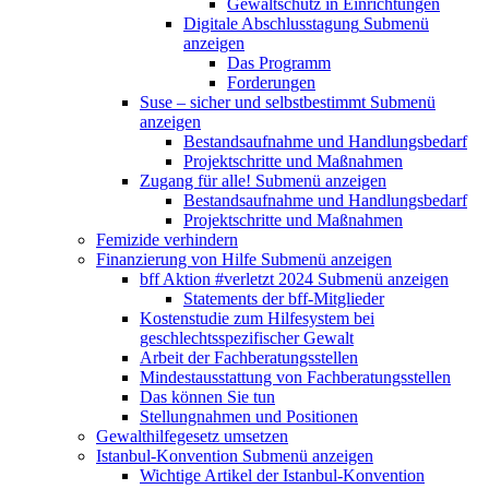
Gewaltschutz in Einrichtungen
Digitale Abschlusstagung
Submenü
anzeigen
Das Programm
Forderungen
Suse – sicher und selbstbestimmt
Submenü
anzeigen
Bestandsaufnahme und Handlungsbedarf
Projektschritte und Maßnahmen
Zugang für alle!
Submenü anzeigen
Bestandsaufnahme und Handlungsbedarf
Projektschritte und Maßnahmen
Femizide verhindern
Finanzierung von Hilfe
Submenü anzeigen
bff Aktion #verletzt 2024
Submenü anzeigen
Statements der bff-Mitglieder
Kostenstudie zum Hilfesystem bei
geschlechtsspezifischer Gewalt
Arbeit der Fachberatungsstellen
Mindestausstattung von Fachberatungsstellen
Das können Sie tun
Stellungnahmen und Positionen
Gewalthilfegesetz umsetzen
Istanbul-Konvention
Submenü anzeigen
Wichtige Artikel der Istanbul-Konvention