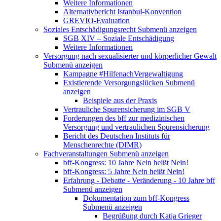
Weitere Informationen
Alternativbericht Istanbul-Konvention
GREVIO-Evaluation
Soziales Entschädigungsrecht
Submenü anzeigen
SGB XIV – Soziale Entschädigung
Weitere Informationen
Versorgung nach sexualisierter und körperlicher Gewalt
Submenü anzeigen
Kampagne #HilfenachVergewaltigung
Existierende Versorgungslücken
Submenü
anzeigen
Beispiele aus der Praxis
Vertrauliche Spurensicherung im SGB V
Forderungen des bff zur medizinischen
Versorgung und vertraulichen Spurensicherung
Bericht des Deutschen Instituts für
Menschenrechte (DIMR)
Fachveranstaltungen
Submenü anzeigen
bff-Kongress: 10 Jahre Nein heißt Nein!
bff-Kongress: 5 Jahre Nein heißt Nein!
Erfahrung - Debatte - Veränderung - 10 Jahre bff
Submenü anzeigen
Dokumentation zum bff-Kongress
Submenü anzeigen
Begrüßung durch Katja Grieger