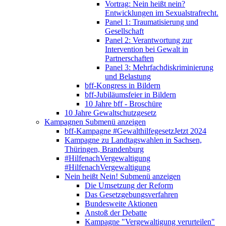
Vortrag: Nein heißt nein?
Entwicklungen im Sexualstrafrecht.
Panel 1: Traumatisierung und
Gesellschaft
Panel 2: Verantwortung zur
Intervention bei Gewalt in
Partnerschaften
Panel 3: Mehrfachdiskriminierung
und Belastung
bff-Kongress in Bildern
bff-Jubiläumsfeier in Bildern
10 Jahre bff - Broschüre
10 Jahre Gewaltschutzgesetz
Kampagnen
Submenü anzeigen
bff-Kampagne #GewalthilfegesetzJetzt 2024
Kampagne zu Landtagswahlen in Sachsen,
Thüringen, Brandenburg
#HilfenachVergewaltigung
#HilfenachVergewaltigung
Nein heißt Nein!
Submenü anzeigen
Die Umsetzung der Reform
Das Gesetzgebungsverfahren
Bundesweite Aktionen
Anstoß der Debatte
Kampagne "Vergewaltigung verurteilen"