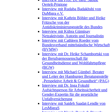
Oertelt-Prigione
Interview mit Rudaba Badakhshi von
DaMigra e.V.
Interview mit Kathrin Böhler und Heike
Fritzsche von der
Antidiskriminierungsstelle des Bundes
Interview mit Kübra Gümüşay
Netzaktivistin, Autorin und Journalistin
Interview mit Cathleen Roeder vom
Bundesverband mittelständische Wirtschaft
(BVMW)
Interview mit Dr. Heike Schambortski von
der Berufsgenossenschaft für
Gesundheitsdienst und Wohlfahrtspflege
(BGW)
Interview mit Michael Gümbel, Berater
und Leiter der Hamburger Beratungsstelle
„Perspektive Arbeit & Gesundheit“ (PAG)
Interview mit Dr. Inga Fokuhl
Aufsichtsperson für Arbeitssicherheit und
Gender-Expertin für die gesetzliche
Unfallversicherung
Interview mit Saideh Saadat-Lendle von
LesMigraS