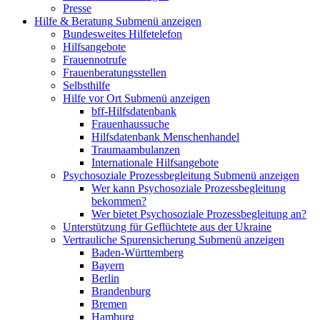
Presse
Hilfe & Beratung
Submenü anzeigen
Bundesweites Hilfetelefon
Hilfsangebote
Frauennotrufe
Frauenberatungsstellen
Selbsthilfe
Hilfe vor Ort
Submenü anzeigen
bff-Hilfsdatenbank
Frauenhaussuche
Hilfsdatenbank Menschenhandel
Traumaambulanzen
Internationale Hilfsangebote
Psychosoziale Prozessbegleitung
Submenü anzeigen
Wer kann Psychosoziale Prozessbegleitung
bekommen?
Wer bietet Psychosoziale Prozessbegleitung an?
Unterstützung für Geflüchtete aus der Ukraine
Vertrauliche Spurensicherung
Submenü anzeigen
Baden-Württemberg
Bayern
Berlin
Brandenburg
Bremen
Hamburg