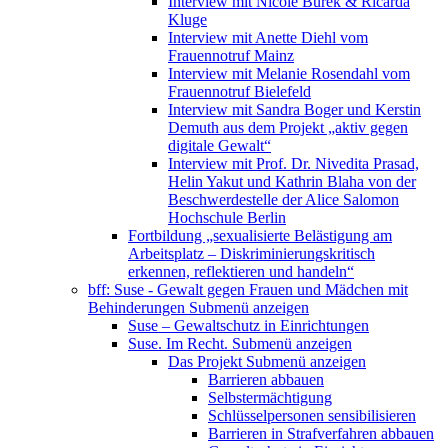
Interview mit Nicole Burek & Ricarda
Kluge
Interview mit Anette Diehl vom
Frauennotruf Mainz
Interview mit Melanie Rosendahl vom
Frauennotruf Bielefeld
Interview mit Sandra Boger und Kerstin
Demuth aus dem Projekt „aktiv gegen
digitale Gewalt“
Interview mit Prof. Dr. Nivedita Prasad,
Helin Yakut und Kathrin Blaha von der
Beschwerdestelle der Alice Salomon
Hochschule Berlin
Fortbildung „sexualisierte Belästigung am
Arbeitsplatz – Diskriminierungskritisch
erkennen, reflektieren und handeln“
bff: Suse - Gewalt gegen Frauen und Mädchen mit
Behinderungen
Submenü anzeigen
Suse – Gewaltschutz in Einrichtungen
Suse. Im Recht.
Submenü anzeigen
Das Projekt
Submenü anzeigen
Barrieren abbauen
Selbstermächtigung
Schlüsselpersonen sensibilisieren
Barrieren in Strafverfahren abbauen