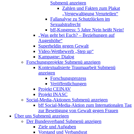
Submenü anzeigen
Zahlen und Fakten zum Plakat
„Vergewaltigung Verurteilen“
Fallanalyse zu Schutzlücken im
Sexualstrafrecht
bff-Kongress: 5 Jahre Nein heißt Nein!
„Was geht bei Euch? – Beziehungen auf
Augenhöhe“
Superheldin gegen Gewalt
Video-Wettbewerb „Step up“
Kampagne: Dialog
Forschungsprojekte
Submenü anzeigen
Kontextualisierte Traumaarbeit
Submenü
anzeigen
Forschungsprozess
Veröffentlichungen
Projekt CEINAV
Projekt INASC
Social-Media-Aktionen
Submenü anzeigen
bff Social-Media-Aktion zum Internationalen Tag
zur Beseitigung von Gewalt gegen Frauen
Über uns
Submenü anzeigen
Der Bundesverband
Submenü anzeigen
Ziele und Aufgaben
Vorstand und Verbandsrat