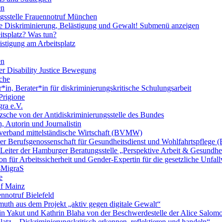
en
ngsstelle Frauennotruf München
lle Diskriminierung, Belästigung und Gewalt!
Submenü anzeigen
itsplatz? Was tun?
ästigung am Arbeitsplatz
en
er Disability Justice Bewegung
sche
*in, Berater*in für diskriminierungskritische Schulungsarbeit
Prigione
ra e.V.
zsche von der Antidiskriminierungsstelle des Bundes
, Autorin und Journalistin
verband mittelständische Wirtschaft (BVMW)
der Berufsgenossenschaft für Gesundheitsdienst und Wohlfahrtspflege
 Leiter der Hamburger Beratungsstelle „Perspektive Arbeit & Gesundh
on für Arbeitssicherheit und Gender-Expertin für die gesetzliche Unfal
esMigraS
e
uf Mainz
nnotruf Bielefeld
uth aus dem Projekt „aktiv gegen digitale Gewalt“
elin Yakut und Kathrin Blaha von der Beschwerdestelle der Alice Salo
latz – Diskriminierungskritisch erkennen, reflektieren und handeln“