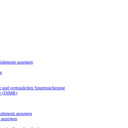
Submenü anzeigen
n
g und vertraulichen Spurensicherung
te (DIMR)
ubmenü anzeigen
anzeigen