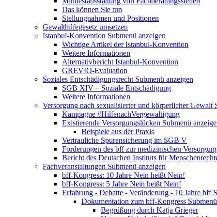
Mindestausstattung von Fachberatungsstellen
Das können Sie tun
Stellungnahmen und Positionen
Gewalthilfegesetz umsetzen
Istanbul-Konvention
Submenü anzeigen
Wichtige Artikel der Istanbul-Konvention
Weitere Informationen
Alternativbericht Istanbul-Konvention
GREVIO-Evaluation
Soziales Entschädigungsrecht
Submenü anzeigen
SGB XIV – Soziale Entschädigung
Weitere Informationen
Versorgung nach sexualisierter und körperlicher Gewalt
Kampagne #HilfenachVergewaltigung
Existierende Versorgungslücken
Submenü anzeige
Beispiele aus der Praxis
Vertrauliche Spurensicherung im SGB V
Forderungen des bff zur medizinischen Versorgun
Bericht des Deutschen Instituts für Menschenrech
Fachveranstaltungen
Submenü anzeigen
bff-Kongress: 10 Jahre Nein heißt Nein!
bff-Kongress: 5 Jahre Nein heißt Nein!
Erfahrung - Debatte - Veränderung - 10 Jahre bff
S
Dokumentation zum bff-Kongress
Submenü 
Begrüßung durch Katja Grieger