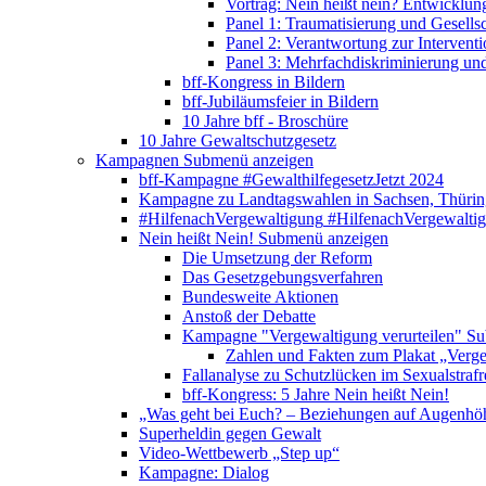
Vortrag: Nein heißt nein? Entwicklung
Panel 1: Traumatisierung und Gesells
Panel 2: Verantwortung zur Interventi
Panel 3: Mehrfachdiskriminierung un
bff-Kongress in Bildern
bff-Jubiläumsfeier in Bildern
10 Jahre bff - Broschüre
10 Jahre Gewaltschutzgesetz
Kampagnen
Submenü anzeigen
bff-Kampagne #GewalthilfegesetzJetzt 2024
Kampagne zu Landtagswahlen in Sachsen, Thürin
#HilfenachVergewaltigung
#HilfenachVergewalti
Nein heißt Nein!
Submenü anzeigen
Die Umsetzung der Reform
Das Gesetzgebungsverfahren
Bundesweite Aktionen
Anstoß der Debatte
Kampagne "Vergewaltigung verurteilen"
Su
Zahlen und Fakten zum Plakat „Verge
Fallanalyse zu Schutzlücken im Sexualstrafr
bff-Kongress: 5 Jahre Nein heißt Nein!
„Was geht bei Euch? – Beziehungen auf Augenhö
Superheldin gegen Gewalt
Video-Wettbewerb „Step up“
Kampagne: Dialog