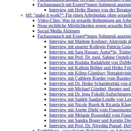
Fachaustausch mit Expert*innen
Submenü anzeig
Interview mit Heike Barnes von der Beratu
bff: "make it work!“: Für einen Arbeitsplatz ohne sexue
Video-Clips: Was ist sexuelle Belästigung am Arbe
Neue rechtliche Möglichkeiten gegen sexuelle Bel
Social Media Aktionen
Fachaustausch mit Expert*innen
Submenü anzeig
Interview mit Marlene Krubner: Aktivistin d
Interview mit unserer Kollegin Patricia Gut
Interview mit Sara Hassan: Autor*in, Trainer
Interview mit Prof. Dr. med. Sabine Oertelt-
Interview mit Rudaba Badakhshi von DaMig
Interview mit Kathrin Böhler und Heike Frit
Interview mit Kübra Gümüşay Netzaktivistin
Interview mit Cathleen Roeder vom Bundes
Interview mit Dr. Heike Schambortski von 
Interview mit Michael Gümbel, Berater und
Interview mit Dr. Inga Fokuhl Aufsichtspers
Interview mit Saideh Saadat-Lendle von L
Interview mit Nicole Burek & Ricarda Klug
Interview mit Anette Diehl vom Frauennotr
Interview mit Melanie Rosendahl vom Fraue
Interview mit Sandra Boger und Kerstin Dem
Interview mit Prof. Dr. Nivedita Prasad, H
Fortbildung „sexualisierte Belästigung am Arbeitsp