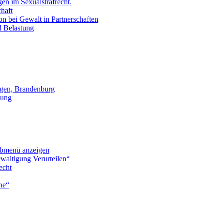
en im Sexualstrafrecht.
chaft
on bei Gewalt in Partnerschaften
d Belastung
gen, Brandenburg
gung
bmenü anzeigen
waltigung Verurteilen“
echt
he“