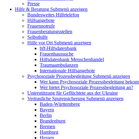
Presse
Hilfe & Beratung
Submenü anzeigen
Bundesweites Hilfetelefon
Hilfsangebote
Frauennotrufe
Frauenberatungsstellen
Selbsthilfe
Hilfe vor Ort
Submenü anzeigen
bff-Hilfsdatenbank
Frauenhaussuche
Hilfsdatenbank Menschenhandel
Traumaambulanzen
Internationale Hilfsangebote
Psychosoziale Prozessbegleitung
Submenü anzeigen
Wer kann Psychosoziale Prozessbegleitung beko
Wer bietet Psychosoziale Prozessbegleitung an?
Unterstützung für Geflüchtete aus der Ukraine
Vertrauliche Spurensicherung
Submenü anzeigen
Baden-Württemberg
Bayern
Berlin
Brandenburg
Bremen
Hamburg
Hessen