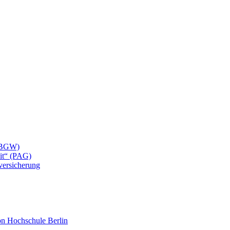
 (BGW)
eit“ (PAG)
lversicherung
mon Hochschule Berlin