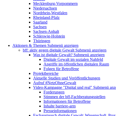
Mecklenburg-Vorpommern
Niedersachsen
Nordrhein-Westfalen
Rheinland-Pfalz
Saarland
Sachsen
Sachsen-Anhalt
Schleswig-Holstein
Thüringen
Aktionen & Themen
Submenü anzeigen
bff: aktiv gegen digitale Gewalt
Submenü anzeigen
Was ist digitale Gewalt?
Submenü anzeigen
Digitale Gewalt im sozialen Nahfeld
Angriffe im öffentlichen digitalen Raum
Folgen für Betroffene
Projektbereiche
Aktuelle Studien und Veröffentlichungen
Aufruf #NetzOhneGewalt
Video-Kampagne "Digital und real"
Submenü anz
Forderungen
Stimmen der bff-Fachberatungsstellen
Informationen für Betroffene
Inhalte barriere-arm
Presseinformationen
Fachaustausch digitale Gewalt: Wissenschaft, Prax