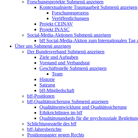
Forschungsprojekte
Submenü anzeigen
Kontextualisierte Traumaarbeit
Submenü anzeigen
Forschungsprozess
Veröffentlichungen
Projekt CEINAV
Projekt INASC
Social-Media-Aktionen
Submenü anzeigen
bff Social-Media-Aktion zum Internationalen Tag
Über uns
Submenü anzeigen
Der Bundesverband
Submenü anzeigen
Ziele und Aufgaben
Vorstand und Verbandsrat
Geschäftsstelle
Submenü anzeigen
Team
Historie
Satzung
bff-Mitgliedschaft
bff-Positionen
bff-Qualitätssicherung
Submenü anzeigen
Qualitätsentwicklung und Qualitätssicherung
Ethikrichtlinien im bff
Qualitätsstandards für die psychosoziale Begleitun
Schlichtungsstelle des bff
bff-Jahresberichte
Positionspapier gegen Rechts