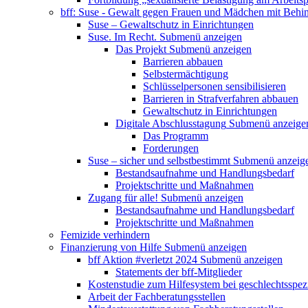
bff: Suse - Gewalt gegen Frauen und Mädchen mit Behi
Suse – Gewaltschutz in Einrichtungen
Suse. Im Recht.
Submenü anzeigen
Das Projekt
Submenü anzeigen
Barrieren abbauen
Selbstermächtigung
Schlüsselpersonen sensibilisieren
Barrieren in Strafverfahren abbauen
Gewaltschutz in Einrichtungen
Digitale Abschlusstagung
Submenü anzeige
Das Programm
Forderungen
Suse – sicher und selbstbestimmt
Submenü anzeig
Bestandsaufnahme und Handlungsbedarf
Projektschritte und Maßnahmen
Zugang für alle!
Submenü anzeigen
Bestandsaufnahme und Handlungsbedarf
Projektschritte und Maßnahmen
Femizide verhindern
Finanzierung von Hilfe
Submenü anzeigen
bff Aktion #verletzt 2024
Submenü anzeigen
Statements der bff-Mitglieder
Kostenstudie zum Hilfesystem bei geschlechtsspez
Arbeit der Fachberatungsstellen