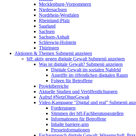
Mecklenburg-Vorpommern
Niedersachsen
Nordrhein-Westfalen
Rheinland-Pfalz
Saarland
Sachsen
Sachsen-Anhalt
Schleswig-Holstein
Thüringen
Aktionen & Themen
Submenü anzeigen
bff: aktiv gegen digitale Gewalt
Submenü anzeigen
Was ist digitale Gewalt?
Submenü anzeigen
Digitale Gewalt im sozialen Nahfeld
Angriffe im öffentlichen digitalen Raum
Folgen für Betroffene
Projektbereiche
Aktuelle Studien und Veröffentlichungen
Aufruf #NetzOhneGewalt
Video-Kampagne "Digital und real"
Submenü anz
Forderungen
Stimmen der bff-Fachberatungsstellen
Informationen für Betroffene
Inhalte barriere-arm
Presseinformationen
Fachaustausch digitale Gewalt: Wissenschaft, Prax