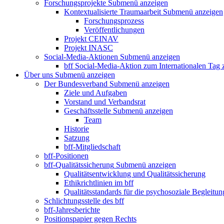
Forschungsprojekte
Submenü anzeigen
Kontextualisierte Traumaarbeit
Submenü anzeigen
Forschungsprozess
Veröffentlichungen
Projekt CEINAV
Projekt INASC
Social-Media-Aktionen
Submenü anzeigen
bff Social-Media-Aktion zum Internationalen Tag
Über uns
Submenü anzeigen
Der Bundesverband
Submenü anzeigen
Ziele und Aufgaben
Vorstand und Verbandsrat
Geschäftsstelle
Submenü anzeigen
Team
Historie
Satzung
bff-Mitgliedschaft
bff-Positionen
bff-Qualitätssicherung
Submenü anzeigen
Qualitätsentwicklung und Qualitätssicherung
Ethikrichtlinien im bff
Qualitätsstandards für die psychosoziale Begleitun
Schlichtungsstelle des bff
bff-Jahresberichte
Positionspapier gegen Rechts