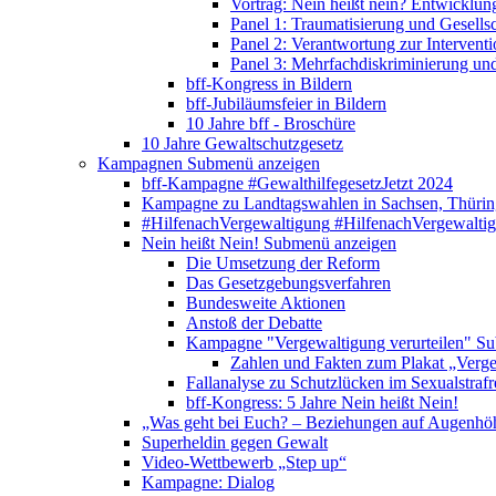
Vortrag: Nein heißt nein? Entwicklung
Panel 1: Traumatisierung und Gesells
Panel 2: Verantwortung zur Interventi
Panel 3: Mehrfachdiskriminierung un
bff-Kongress in Bildern
bff-Jubiläumsfeier in Bildern
10 Jahre bff - Broschüre
10 Jahre Gewaltschutzgesetz
Kampagnen
Submenü anzeigen
bff-Kampagne #GewalthilfegesetzJetzt 2024
Kampagne zu Landtagswahlen in Sachsen, Thürin
#HilfenachVergewaltigung
#HilfenachVergewalti
Nein heißt Nein!
Submenü anzeigen
Die Umsetzung der Reform
Das Gesetzgebungsverfahren
Bundesweite Aktionen
Anstoß der Debatte
Kampagne "Vergewaltigung verurteilen"
Su
Zahlen und Fakten zum Plakat „Verge
Fallanalyse zu Schutzlücken im Sexualstrafr
bff-Kongress: 5 Jahre Nein heißt Nein!
„Was geht bei Euch? – Beziehungen auf Augenhö
Superheldin gegen Gewalt
Video-Wettbewerb „Step up“
Kampagne: Dialog