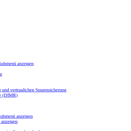
Submenü anzeigen
n
g und vertraulichen Spurensicherung
te (DIMR)
ubmenü anzeigen
anzeigen