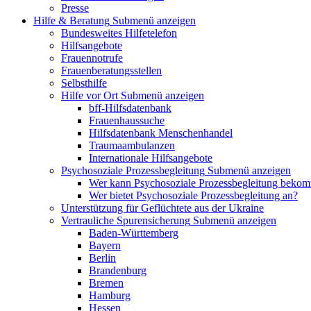
Presse
Hilfe & Beratung
Submenü anzeigen
Bundesweites Hilfetelefon
Hilfsangebote
Frauennotrufe
Frauenberatungsstellen
Selbsthilfe
Hilfe vor Ort
Submenü anzeigen
bff-Hilfsdatenbank
Frauenhaussuche
Hilfsdatenbank Menschenhandel
Traumaambulanzen
Internationale Hilfsangebote
Psychosoziale Prozessbegleitung
Submenü anzeigen
Wer kann Psychosoziale Prozessbegleitung beko
Wer bietet Psychosoziale Prozessbegleitung an?
Unterstützung für Geflüchtete aus der Ukraine
Vertrauliche Spurensicherung
Submenü anzeigen
Baden-Württemberg
Bayern
Berlin
Brandenburg
Bremen
Hamburg
Hessen