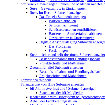
bff: Suse - Gewalt gegen Frauen und Mädchen mit Behi
Suse – Gewaltschutz in Einrichtungen
Suse. Im Recht.
Submenü anzeigen
Das Projekt
Submenü anzeigen
Barrieren abbauen
Selbstermächtigung
Schlüsselpersonen sensibilisieren
Barrieren in Strafverfahren abbauen
Gewaltschutz in Einrichtungen
Digitale Abschlusstagung
Submenü anzeige
Das Programm
Forderungen
Suse – sicher und selbstbestimmt
Submenü anzeig
Bestandsaufnahme und Handlungsbedarf
Projektschritte und Maßnahmen
Zugang für alle!
Submenü anzeigen
Bestandsaufnahme und Handlungsbedarf
Projektschritte und Maßnahmen
Femizide verhindern
Finanzierung von Hilfe
Submenü anzeigen
bff Aktion #verletzt 2024
Submenü anzeigen
Statements der bff-Mitglieder
Kostenstudie zum Hilfesystem bei geschlechtsspez
Arbeit der Fachberatungsstellen