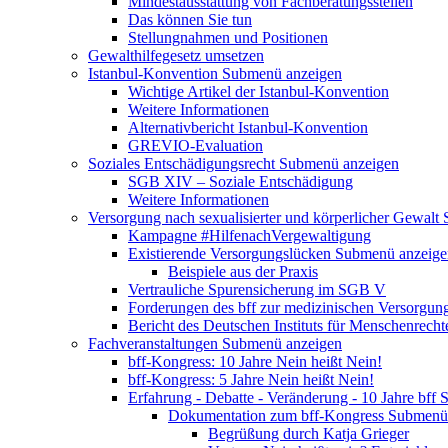
Mindestausstattung von Fachberatungsstellen
Das können Sie tun
Stellungnahmen und Positionen
Gewalthilfegesetz umsetzen
Istanbul-Konvention
Submenü anzeigen
Wichtige Artikel der Istanbul-Konvention
Weitere Informationen
Alternativbericht Istanbul-Konvention
GREVIO-Evaluation
Soziales Entschädigungsrecht
Submenü anzeigen
SGB XIV – Soziale Entschädigung
Weitere Informationen
Versorgung nach sexualisierter und körperlicher Gewalt
Kampagne #HilfenachVergewaltigung
Existierende Versorgungslücken
Submenü anzeige
Beispiele aus der Praxis
Vertrauliche Spurensicherung im SGB V
Forderungen des bff zur medizinischen Versorgun
Bericht des Deutschen Instituts für Menschenrech
Fachveranstaltungen
Submenü anzeigen
bff-Kongress: 10 Jahre Nein heißt Nein!
bff-Kongress: 5 Jahre Nein heißt Nein!
Erfahrung - Debatte - Veränderung - 10 Jahre bff
S
Dokumentation zum bff-Kongress
Submenü 
Begrüßung durch Katja Grieger