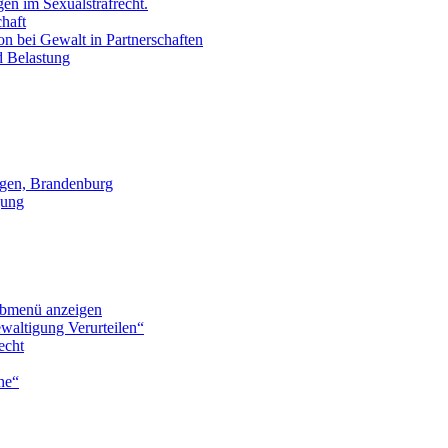
en im Sexualstrafrecht.
chaft
on bei Gewalt in Partnerschaften
d Belastung
gen, Brandenburg
gung
bmenü anzeigen
waltigung Verurteilen“
echt
he“