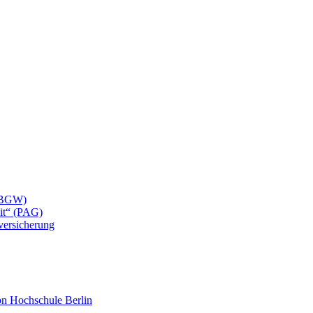
 (BGW)
eit“ (PAG)
lversicherung
mon Hochschule Berlin