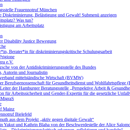
en
ngsstelle Frauennotruf München
lle Diskriminierung, Belästigung und Gewalt!
Submenü anzeigen
itsplatz? Was tun?
ästigung am Arbeitsplatz
en
er Disability Justice Bewegung
sche
*in, Berater*in für diskriminierungskritische Schulungsarbeit
Prigione
ra e.V.
zsche von der Antidiskriminierungsstelle des Bundes
, Autorin und Journalistin
verband mittelständische Wirtschaft (BVMW)
der Berufsgenossenschaft für Gesundheitsdienst und Wohlfahrtspflege
 Leiter der Hamburger Beratungsstelle „Perspektive Arbeit & Gesundh
on für Arbeitssicherheit und Gender-Expertin für die gesetzliche Unfal
esMigraS
e
uf Mainz
nnotruf Bielefeld
uth aus dem Projekt „aktiv gegen digitale Gewalt“
elin Yakut und Kathrin Blaha von der Beschwerdestelle der Alice Salo
latz – Diskriminierungskritisch erkennen, reflektieren und handeln“