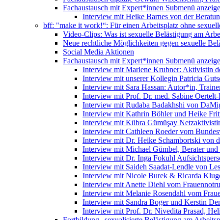
Fachaustausch mit Expert*innen
Submenü anzeig
Interview mit Heike Barnes von der Beratu
bff: "make it work!“: Für einen Arbeitsplatz ohne sexue
Video-Clips: Was ist sexuelle Belästigung am Arbe
Neue rechtliche Möglichkeiten gegen sexuelle Bel
Social Media Aktionen
Fachaustausch mit Expert*innen
Submenü anzeig
Interview mit Marlene Krubner: Aktivistin d
Interview mit unserer Kollegin Patricia Gut
Interview mit Sara Hassan: Autor*in, Trainer
Interview mit Prof. Dr. med. Sabine Oertelt-
Interview mit Rudaba Badakhshi von DaMig
Interview mit Kathrin Böhler und Heike Frit
Interview mit Kübra Gümüşay Netzaktivistin
Interview mit Cathleen Roeder vom Bundes
Interview mit Dr. Heike Schambortski von 
Interview mit Michael Gümbel, Berater und
Interview mit Dr. Inga Fokuhl Aufsichtspers
Interview mit Saideh Saadat-Lendle von L
Interview mit Nicole Burek & Ricarda Klug
Interview mit Anette Diehl vom Frauennotr
Interview mit Melanie Rosendahl vom Fraue
Interview mit Sandra Boger und Kerstin Dem
Interview mit Prof. Dr. Nivedita Prasad, H
Fortbildung „sexualisierte Belästigung am Arbeitsp