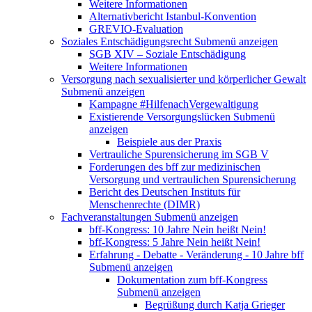
Weitere Informationen
Alternativbericht Istanbul-Konvention
GREVIO-Evaluation
Soziales Entschädigungsrecht
Submenü anzeigen
SGB XIV – Soziale Entschädigung
Weitere Informationen
Versorgung nach sexualisierter und körperlicher Gewalt
Submenü anzeigen
Kampagne #HilfenachVergewaltigung
Existierende Versorgungslücken
Submenü
anzeigen
Beispiele aus der Praxis
Vertrauliche Spurensicherung im SGB V
Forderungen des bff zur medizinischen
Versorgung und vertraulichen Spurensicherung
Bericht des Deutschen Instituts für
Menschenrechte (DIMR)
Fachveranstaltungen
Submenü anzeigen
bff-Kongress: 10 Jahre Nein heißt Nein!
bff-Kongress: 5 Jahre Nein heißt Nein!
Erfahrung - Debatte - Veränderung - 10 Jahre bff
Submenü anzeigen
Dokumentation zum bff-Kongress
Submenü anzeigen
Begrüßung durch Katja Grieger