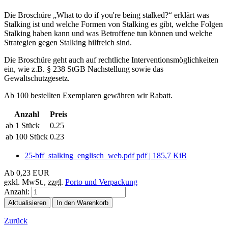
Die Broschüre „What to do if you're being stalked?“ erklärt was
Stalking ist und welche Formen von Stalking es gibt, welche Folgen
Stalking haben kann und was Betroffene tun können und welche
Strategien gegen Stalking hilfreich sind.
Die Broschüre geht auch auf rechtliche Interventionsmöglichkeiten
ein, wie z.B. § 238 StGB Nachstellung sowie das
Gewaltschutzgesetz.
Ab 100 bestellten Exemplaren gewähren wir Rabatt.
Anzahl
Preis
ab 1 Stück
0.25
ab 100 Stück
0.23
25-bff_stalking_englisch_web.pdf
pdf
|
185,7 KiB
Ab
0,23
EUR
exkl.
MwSt.
,
zzgl.
Porto und Verpackung
Anzahl:
Aktualisieren
In den Warenkorb
Zurück