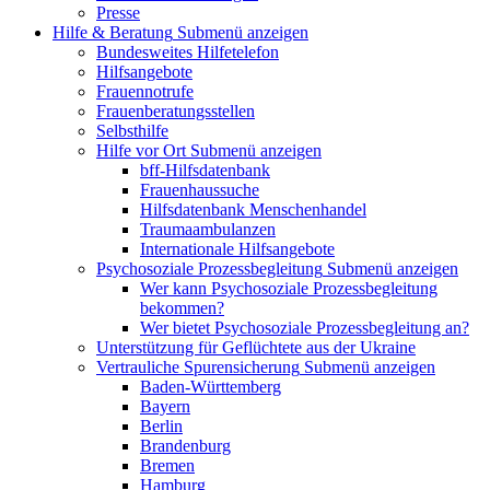
Presse
Hilfe & Beratung
Submenü anzeigen
Bundesweites Hilfetelefon
Hilfsangebote
Frauennotrufe
Frauenberatungsstellen
Selbsthilfe
Hilfe vor Ort
Submenü anzeigen
bff-Hilfsdatenbank
Frauenhaussuche
Hilfsdatenbank Menschenhandel
Traumaambulanzen
Internationale Hilfsangebote
Psychosoziale Prozessbegleitung
Submenü anzeigen
Wer kann Psychosoziale Prozessbegleitung
bekommen?
Wer bietet Psychosoziale Prozessbegleitung an?
Unterstützung für Geflüchtete aus der Ukraine
Vertrauliche Spurensicherung
Submenü anzeigen
Baden-Württemberg
Bayern
Berlin
Brandenburg
Bremen
Hamburg