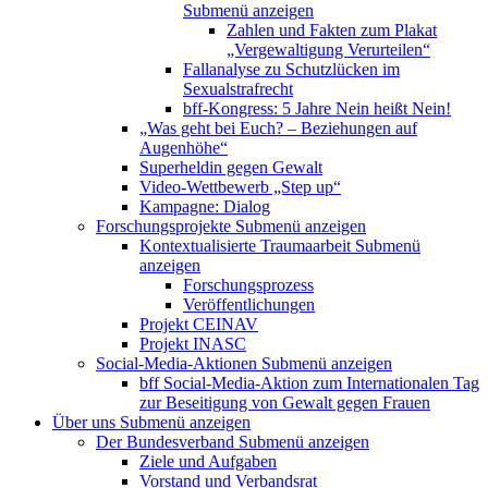
Submenü anzeigen
Zahlen und Fakten zum Plakat
„Vergewaltigung Verurteilen“
Fallanalyse zu Schutzlücken im
Sexualstrafrecht
bff-Kongress: 5 Jahre Nein heißt Nein!
„Was geht bei Euch? – Beziehungen auf
Augenhöhe“
Superheldin gegen Gewalt
Video-Wettbewerb „Step up“
Kampagne: Dialog
Forschungsprojekte
Submenü anzeigen
Kontextualisierte Traumaarbeit
Submenü
anzeigen
Forschungsprozess
Veröffentlichungen
Projekt CEINAV
Projekt INASC
Social-Media-Aktionen
Submenü anzeigen
bff Social-Media-Aktion zum Internationalen Tag
zur Beseitigung von Gewalt gegen Frauen
Über uns
Submenü anzeigen
Der Bundesverband
Submenü anzeigen
Ziele und Aufgaben
Vorstand und Verbandsrat