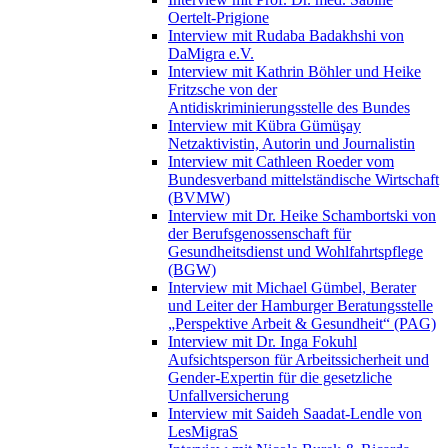
Oertelt-Prigione
Interview mit Rudaba Badakhshi von
DaMigra e.V.
Interview mit Kathrin Böhler und Heike
Fritzsche von der
Antidiskriminierungsstelle des Bundes
Interview mit Kübra Gümüşay
Netzaktivistin, Autorin und Journalistin
Interview mit Cathleen Roeder vom
Bundesverband mittelständische Wirtschaft
(BVMW)
Interview mit Dr. Heike Schambortski von
der Berufsgenossenschaft für
Gesundheitsdienst und Wohlfahrtspflege
(BGW)
Interview mit Michael Gümbel, Berater
und Leiter der Hamburger Beratungsstelle
„Perspektive Arbeit & Gesundheit“ (PAG)
Interview mit Dr. Inga Fokuhl
Aufsichtsperson für Arbeitssicherheit und
Gender-Expertin für die gesetzliche
Unfallversicherung
Interview mit Saideh Saadat-Lendle von
LesMigraS