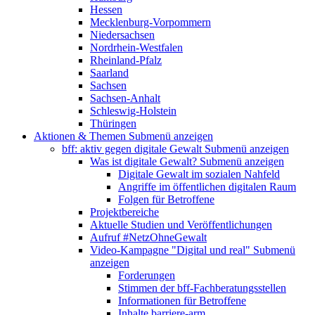
Hessen
Mecklenburg-Vorpommern
Niedersachsen
Nordrhein-Westfalen
Rheinland-Pfalz
Saarland
Sachsen
Sachsen-Anhalt
Schleswig-Holstein
Thüringen
Aktionen & Themen
Submenü anzeigen
bff: aktiv gegen digitale Gewalt
Submenü anzeigen
Was ist digitale Gewalt?
Submenü anzeigen
Digitale Gewalt im sozialen Nahfeld
Angriffe im öffentlichen digitalen Raum
Folgen für Betroffene
Projektbereiche
Aktuelle Studien und Veröffentlichungen
Aufruf #NetzOhneGewalt
Video-Kampagne "Digital und real"
Submenü
anzeigen
Forderungen
Stimmen der bff-Fachberatungsstellen
Informationen für Betroffene
Inhalte barriere-arm