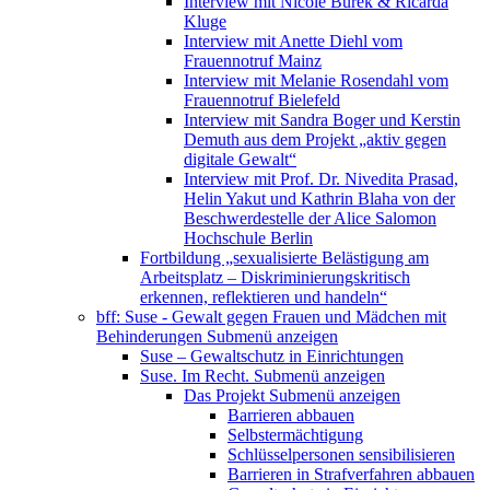
Interview mit Nicole Burek & Ricarda
Kluge
Interview mit Anette Diehl vom
Frauennotruf Mainz
Interview mit Melanie Rosendahl vom
Frauennotruf Bielefeld
Interview mit Sandra Boger und Kerstin
Demuth aus dem Projekt „aktiv gegen
digitale Gewalt“
Interview mit Prof. Dr. Nivedita Prasad,
Helin Yakut und Kathrin Blaha von der
Beschwerdestelle der Alice Salomon
Hochschule Berlin
Fortbildung „sexualisierte Belästigung am
Arbeitsplatz – Diskriminierungskritisch
erkennen, reflektieren und handeln“
bff: Suse - Gewalt gegen Frauen und Mädchen mit
Behinderungen
Submenü anzeigen
Suse – Gewaltschutz in Einrichtungen
Suse. Im Recht.
Submenü anzeigen
Das Projekt
Submenü anzeigen
Barrieren abbauen
Selbstermächtigung
Schlüsselpersonen sensibilisieren
Barrieren in Strafverfahren abbauen