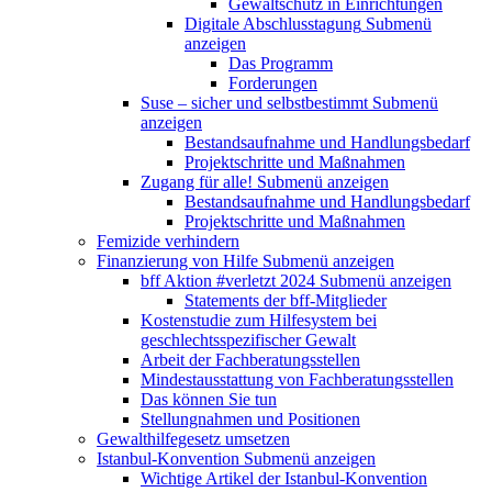
Gewaltschutz in Einrichtungen
Digitale Abschlusstagung
Submenü
anzeigen
Das Programm
Forderungen
Suse – sicher und selbstbestimmt
Submenü
anzeigen
Bestandsaufnahme und Handlungsbedarf
Projektschritte und Maßnahmen
Zugang für alle!
Submenü anzeigen
Bestandsaufnahme und Handlungsbedarf
Projektschritte und Maßnahmen
Femizide verhindern
Finanzierung von Hilfe
Submenü anzeigen
bff Aktion #verletzt 2024
Submenü anzeigen
Statements der bff-Mitglieder
Kostenstudie zum Hilfesystem bei
geschlechtsspezifischer Gewalt
Arbeit der Fachberatungsstellen
Mindestausstattung von Fachberatungsstellen
Das können Sie tun
Stellungnahmen und Positionen
Gewalthilfegesetz umsetzen
Istanbul-Konvention
Submenü anzeigen
Wichtige Artikel der Istanbul-Konvention