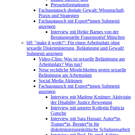
Presseinformationen
Fachaustausch digitale Gewalt: Wissenschaft,
Praxis und Strategien
Fachaustausch mit Expert*innen
Submenü
anzeigen
Interview mit Heike Barnes von der
Beratungsstelle Frauennotruf München
bff: "make it work!“: Für einen Arbeitsplatz ohne
sexuelle Diskriminierung, Belästigung und Gewalt!
Submenü anzeigen
Video-Clips: Was ist sexuelle Belästigung am
Arbeitsplatz? Was tun?
Neue rechtliche Möglichkeiten gegen sexuelle
Belästigung am Arbeitsplatz
Social Media Aktionen
Fachaustausch mit Expert*innen
Submenü
anzeigen
Interview mit Marlene Krubner: Aktivistin
der Disability Justice Bewegung
Interview mit unserer Kollegin Patricia
Gutsche
Interview mit Sara Hassan: Autor*in,
Trainer*in, Berater*in für
diskriminierungskritische Schulungsarbeit
Interview mit Prof. Dr. med. Sabine