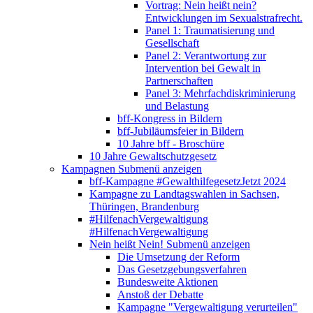
Vortrag: Nein heißt nein?
Entwicklungen im Sexualstrafrecht.
Panel 1: Traumatisierung und
Gesellschaft
Panel 2: Verantwortung zur
Intervention bei Gewalt in
Partnerschaften
Panel 3: Mehrfachdiskriminierung
und Belastung
bff-Kongress in Bildern
bff-Jubiläumsfeier in Bildern
10 Jahre bff - Broschüre
10 Jahre Gewaltschutzgesetz
Kampagnen
Submenü anzeigen
bff-Kampagne #GewalthilfegesetzJetzt 2024
Kampagne zu Landtagswahlen in Sachsen,
Thüringen, Brandenburg
#HilfenachVergewaltigung
#HilfenachVergewaltigung
Nein heißt Nein!
Submenü anzeigen
Die Umsetzung der Reform
Das Gesetzgebungsverfahren
Bundesweite Aktionen
Anstoß der Debatte
Kampagne "Vergewaltigung verurteilen"