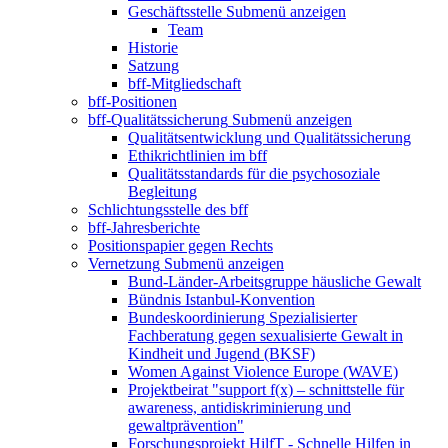
Geschäftsstelle
Submenü anzeigen
Team
Historie
Satzung
bff-Mitgliedschaft
bff-Positionen
bff-Qualitätssicherung
Submenü anzeigen
Qualitätsentwicklung und Qualitätssicherung
Ethikrichtlinien im bff
Qualitätsstandards für die psychosoziale
Begleitung
Schlichtungsstelle des bff
bff-Jahresberichte
Positionspapier gegen Rechts
Vernetzung
Submenü anzeigen
Bund-Länder-Arbeitsgruppe häusliche Gewalt
Bündnis Istanbul-Konvention
Bundeskoordinierung Spezialisierter
Fachberatung gegen sexualisierte Gewalt in
Kindheit und Jugend (BKSF)
Women Against Violence Europe (WAVE)
Projektbeirat "support f(x) – schnittstelle für
awareness, antidiskriminierung und
gewaltprävention"
Forschungsprojekt HilfT - Schnelle Hilfen in