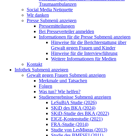
Traumaambulanzen
Social Media Netiquette
Wir danken
Presse
Submenü anzeigen
Pressemitteilungen
Bei Presseverteiler anmelden
Informationen für die Presse
Submenü anzeigen
Hinweise für die Berichterstattung über
Gewalt gegen Frauen und Kinder
Hinweise für die Interviewführung
Weitere Informationen für Medien
Kontakt
Infothek
Submenü anzeigen
Gewalt gegen Frauen
Submenü anzeigen
Merkmale und Tatsachen
Folgen
Was tun? Wie helfen?
Studienergebnisse
Submenü anzeigen
LeSuBiA Studie (2026)
SKiD des BKA (2024)
SKiD-Studie des BKA (2022)
EIGE-Kostenstudie (2021)
FRA-Studie (2014)
Studie von LesMigras (2013)
Studie des BMFSFJ (2011)