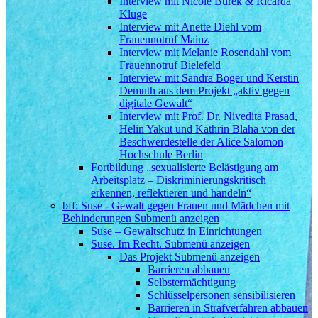
Interview mit Nicole Burek & Ricarda
Kluge
Interview mit Anette Diehl vom
Frauennotruf Mainz
Interview mit Melanie Rosendahl vom
Frauennotruf Bielefeld
Interview mit Sandra Boger und Kerstin
Demuth aus dem Projekt „aktiv gegen
digitale Gewalt“
Interview mit Prof. Dr. Nivedita Prasad,
Helin Yakut und Kathrin Blaha von der
Beschwerdestelle der Alice Salomon
Hochschule Berlin
Fortbildung „sexualisierte Belästigung am
Arbeitsplatz – Diskriminierungskritisch
erkennen, reflektieren und handeln“
bff: Suse - Gewalt gegen Frauen und Mädchen mit
Behinderungen
Submenü anzeigen
Suse – Gewaltschutz in Einrichtungen
Suse. Im Recht.
Submenü anzeigen
Das Projekt
Submenü anzeigen
Barrieren abbauen
Selbstermächtigung
Schlüsselpersonen sensibilisieren
Barrieren in Strafverfahren abbauen