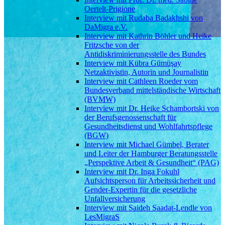
Oertelt-Prigione
Interview mit Rudaba Badakhshi von
DaMigra e.V.
Interview mit Kathrin Böhler und Heike
Fritzsche von der
Antidiskriminierungsstelle des Bundes
Interview mit Kübra Gümüşay
Netzaktivistin, Autorin und Journalistin
Interview mit Cathleen Roeder vom
Bundesverband mittelständische Wirtschaft
(BVMW)
Interview mit Dr. Heike Schambortski von
der Berufsgenossenschaft für
Gesundheitsdienst und Wohlfahrtspflege
(BGW)
Interview mit Michael Gümbel, Berater
und Leiter der Hamburger Beratungsstelle
„Perspektive Arbeit & Gesundheit“ (PAG)
Interview mit Dr. Inga Fokuhl
Aufsichtsperson für Arbeitssicherheit und
Gender-Expertin für die gesetzliche
Unfallversicherung
Interview mit Saideh Saadat-Lendle von
LesMigraS