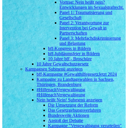
Vortrag: Nein heißt nein?
Entwicklungen im Sexualstrafrecht.
Panel 1: Traumatisierung und
Gesellschaft
Panel 2: Verantwortung zur
Intervention bei Gewalt in
Partnerschaften
Panel 3: Mehrfachdiskriminierung
und Belastung
bff-Kongress in Bildern
bff-Jubiläumsfeier in Bildern
10 Jahre bff - Broschüre
10 Jahre Gewaltschutzgesetz
Kampagnen
Submenü anzeigen
bff-Kampagne #GewalthilfegesetzJetzt 2024
Kampagne zu Landtagswahlen in Sachsen,
Thüringen, Brandenburg
#HilfenachVergewaltigung
#HilfenachVergewaltigung
Nein heißt Nein!
Submenü anzeigen
Die Umsetzung der Reform
Das Gesetzgebungsverfahren
Bundesweite Aktionen
Anstoß der Debatte
Kampagne "Vergewaltigung verurteilen"