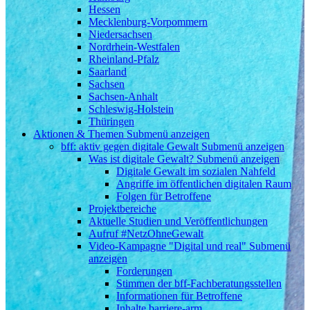
Hessen
Mecklenburg-Vorpommern
Niedersachsen
Nordrhein-Westfalen
Rheinland-Pfalz
Saarland
Sachsen
Sachsen-Anhalt
Schleswig-Holstein
Thüringen
Aktionen & Themen
Submenü anzeigen
bff: aktiv gegen digitale Gewalt
Submenü anzeigen
Was ist digitale Gewalt?
Submenü anzeigen
Digitale Gewalt im sozialen Nahfeld
Angriffe im öffentlichen digitalen Raum
Folgen für Betroffene
Projektbereiche
Aktuelle Studien und Veröffentlichungen
Aufruf #NetzOhneGewalt
Video-Kampagne "Digital und real"
Submenü
anzeigen
Forderungen
Stimmen der bff-Fachberatungsstellen
Informationen für Betroffene
Inhalte barriere-arm