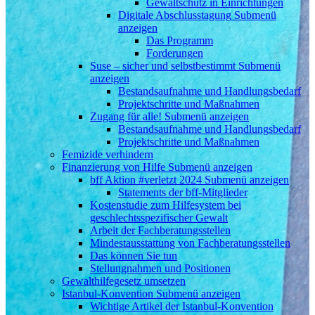
Gewaltschutz in Einrichtungen
Digitale Abschlusstagung
Submenü
anzeigen
Das Programm
Forderungen
Suse – sicher und selbstbestimmt
Submenü
anzeigen
Bestandsaufnahme und Handlungsbedarf
Projektschritte und Maßnahmen
Zugang für alle!
Submenü anzeigen
Bestandsaufnahme und Handlungsbedarf
Projektschritte und Maßnahmen
Femizide verhindern
Finanzierung von Hilfe
Submenü anzeigen
bff Aktion #verletzt 2024
Submenü anzeigen
Statements der bff-Mitglieder
Kostenstudie zum Hilfesystem bei
geschlechtsspezifischer Gewalt
Arbeit der Fachberatungsstellen
Mindestausstattung von Fachberatungsstellen
Das können Sie tun
Stellungnahmen und Positionen
Gewalthilfegesetz umsetzen
Istanbul-Konvention
Submenü anzeigen
Wichtige Artikel der Istanbul-Konvention