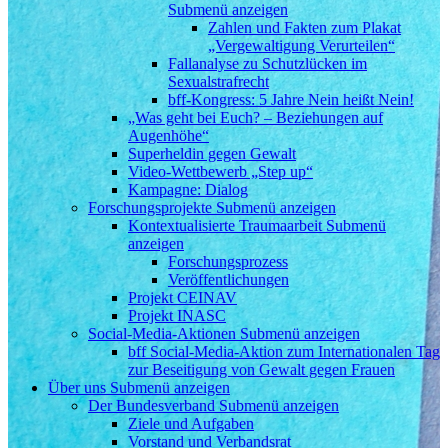
Submenü anzeigen
Zahlen und Fakten zum Plakat
„Vergewaltigung Verurteilen“
Fallanalyse zu Schutzlücken im
Sexualstrafrecht
bff-Kongress: 5 Jahre Nein heißt Nein!
„Was geht bei Euch? – Beziehungen auf
Augenhöhe“
Superheldin gegen Gewalt
Video-Wettbewerb „Step up“
Kampagne: Dialog
Forschungsprojekte
Submenü anzeigen
Kontextualisierte Traumaarbeit
Submenü
anzeigen
Forschungsprozess
Veröffentlichungen
Projekt CEINAV
Projekt INASC
Social-Media-Aktionen
Submenü anzeigen
bff Social-Media-Aktion zum Internationalen Tag
zur Beseitigung von Gewalt gegen Frauen
Über uns
Submenü anzeigen
Der Bundesverband
Submenü anzeigen
Ziele und Aufgaben
Vorstand und Verbandsrat