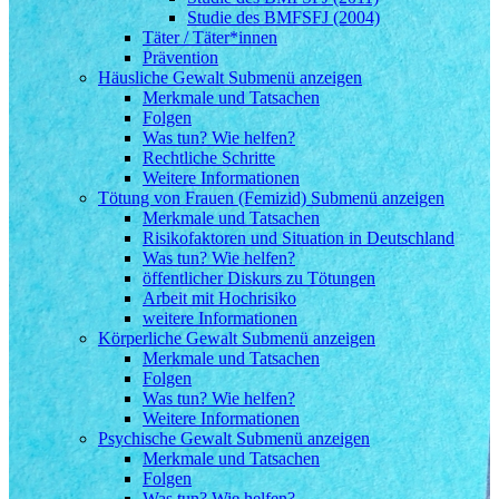
Studie des BMFSFJ (2004)
Täter / Täter*innen
Prävention
Häusliche Gewalt
Submenü anzeigen
Merkmale und Tatsachen
Folgen
Was tun? Wie helfen?
Rechtliche Schritte
Weitere Informationen
Tötung von Frauen (Femizid)
Submenü anzeigen
Merkmale und Tatsachen
Risikofaktoren und Situation in Deutschland
Was tun? Wie helfen?
öffentlicher Diskurs zu Tötungen
Arbeit mit Hochrisiko
weitere Informationen
Körperliche Gewalt
Submenü anzeigen
Merkmale und Tatsachen
Folgen
Was tun? Wie helfen?
Weitere Informationen
Psychische Gewalt
Submenü anzeigen
Merkmale und Tatsachen
Folgen
Was tun? Wie helfen?