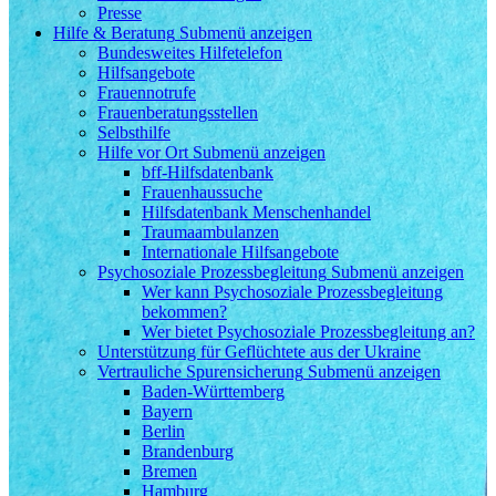
Presse
Hilfe & Beratung
Submenü anzeigen
Bundesweites Hilfetelefon
Hilfsangebote
Frauennotrufe
Frauenberatungsstellen
Selbsthilfe
Hilfe vor Ort
Submenü anzeigen
bff-Hilfsdatenbank
Frauenhaussuche
Hilfsdatenbank Menschenhandel
Traumaambulanzen
Internationale Hilfsangebote
Psychosoziale Prozessbegleitung
Submenü anzeigen
Wer kann Psychosoziale Prozessbegleitung
bekommen?
Wer bietet Psychosoziale Prozessbegleitung an?
Unterstützung für Geflüchtete aus der Ukraine
Vertrauliche Spurensicherung
Submenü anzeigen
Baden-Württemberg
Bayern
Berlin
Brandenburg
Bremen
Hamburg