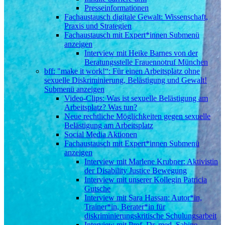
Presseinformationen
Fachaustausch digitale Gewalt: Wissenschaft,
Praxis und Strategien
Fachaustausch mit Expert*innen
Submenü
anzeigen
Interview mit Heike Barnes von der
Beratungsstelle Frauennotruf München
bff: "make it work!“: Für einen Arbeitsplatz ohne
sexuelle Diskriminierung, Belästigung und Gewalt!
Submenü anzeigen
Video-Clips: Was ist sexuelle Belästigung am
Arbeitsplatz? Was tun?
Neue rechtliche Möglichkeiten gegen sexuelle
Belästigung am Arbeitsplatz
Social Media Aktionen
Fachaustausch mit Expert*innen
Submenü
anzeigen
Interview mit Marlene Krubner: Aktivistin
der Disability Justice Bewegung
Interview mit unserer Kollegin Patricia
Gutsche
Interview mit Sara Hassan: Autor*in,
Trainer*in, Berater*in für
diskriminierungskritische Schulungsarbeit
Interview mit Prof. Dr. med. Sabine