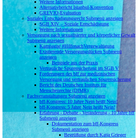
Weitere Informationen
Alternativbericht Istanbul-Konvention
GREVIO-Evaluation
Soziales Entschädigungsrecht
Submenü anzeigen
SGB XIV – Soziale Entschädigung
Weitere Informationen
Versorgung nach sexualisierter und körperlicher Gewalt
Submenü anzeigen
Kampagne #HilfenachVergewaltigung
Existierende Versorgungslücken
Submenü
anzeigen
Beispiele aus der Praxis
Vertrauliche Spurensicherung im SGB V
Forderungen des bff zur medizinischen
Versorgung und vertraulichen Spurensicherung
Bericht des Deutschen Instituts für
Menschenrechte (DIMR)
Fachveranstaltungen
Submenü anzeigen
bff-Kongress: 10 Jahre Nein heißt Nein!
bff-Kongress: 5 Jahre Nein heißt Nein!
Erfahrung - Debatte - Veränderung - 10 Jahre bff
Submenü anzeigen
Dokumentation zum bff-Kongress
Submenü anzeigen
Begrüßung durch Katja Grieger