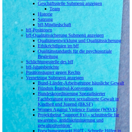
Geschäftsstelle
Submenü anzeigen
Team
Historie
Satzung
bff-Mitgliedschaft
bff-Positionen
bff-Qualitätssicherung
Submenü anzeigen
Qualitätsentwicklung und Qualitätssicherung
Ethikrichtlinien im bff
Qualitätsstandards für die psychosoziale
Begleitung
Schlichtungsstelle des bff
bff-Jahresberichte
Positionspapier gegen Rechts
Vernetzung
Submenü anzeigen
Bund-Länder-Arbeitsgruppe häusliche Gewalt
Bündnis Istanbul-Konvention
Bundeskoordinierung Spezialisierter
Fachberatung gegen sexualisierte Gewalt in
Kindheit und Jugend (BKSF)
Women Against Violence Europe (WAVE)
Projektbeirat "support f(x) – schnittstelle für
awareness, antidiskriminierung und
gewaltprävention"
Forschungsprojekt HilfT - Schnelle Hilfen in