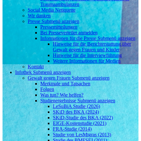
Traumaambulanzen
Social Media Netiquette
Wir danken
Presse
Submenü anzeigen
Pressemitteilungen
Bei Presseverteiler anmelden
Informationen für die Presse
Submenü anzeigen
Hinweise für die Berichterstattung über
Gewalt gegen Frauen und Kinder
Hinweise für die Interviewführung
Weitere Informationen für Medien
Kontakt
Infothek
Submenü anzeigen
Gewalt gegen Frauen
Submenü anzeigen
Merkmale und Tatsachen
Folgen
Was tun? Wie helfen?
Studienergebnisse
Submenü anzeigen
LeSuBiA Studie (2026)
SKiD des BKA (2024)
SKiD-Studie des BKA (2022)
EIGE-Kostenstudie (2021)
FRA-Studie (2014)
Studie von LesMigras (2013)
Studie des BMFSFJ (2011)