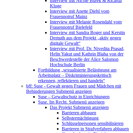
Interview mit Nicole Burek & Ricarda
Kluge
Interview mit Anette Diehl vom
Frauennotruf Mainz
Interview mit Melanie Rosendahl vom
Frauennotruf Bielefeld
Interview mit Sandra Boger und Kerstin
Demuth aus dem Projekt „aktiv gegen
digitale Gewalt“
Interview mit Prof. Dr. Nivedita Prasad,
Helin Yakut und Kathrin Blaha von der
Beschwerdestelle der Alice Salomon
Hochschule Berlin
Fortbildung „sexualisierte Belästigung am
Arbeitsplatz – Diskriminierungskritisch
erkennen, reflektieren und handeln“
bff: Suse - Gewalt gegen Frauen und Mädchen mit
Behinderungen
Submenü anzeigen
Suse – Gewaltschutz in Einrichtungen
Suse. Im Recht.
Submenü anzeigen
Das Projekt
Submenü anzeigen
Barrieren abbauen
Selbstermächtigung
Schlüsselpersonen sensibilisieren
Barrieren in Strafverfahren abbauen