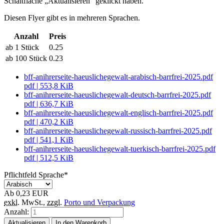
Schaltfläche „Aktualisieren“ geklickt haben.
Diesen Flyer gibt es in mehreren Sprachen.
Anzahl
Preis
ab 1 Stück
0.25
ab 100 Stück
0.23
bff-anihrerseite-haeuslichegewalt-arabisch-barrfrei-2025.pdf
pdf
|
553,8 KiB
bff-anihrerseite-haeuslichegewalt-deutsch-barrfrei-2025.pdf
pdf
|
636,7 KiB
bff-anihrerseite-haeuslichegewalt-englisch-barrfrei-2025.pdf
pdf
|
470,2 KiB
bff-anihrerseite-haeuslichegewalt-russisch-barrfrei-2025.pdf
pdf
|
541,1 KiB
bff-anihrerseite-haeuslichegewalt-tuerkisch-barrfrei-2025.pdf
pdf
|
512,5 KiB
Pflichtfeld
Sprache
*
Ab
0,23
EUR
exkl.
MwSt.
,
zzgl.
Porto und Verpackung
Anzahl:
Aktualisieren
In den Warenkorb