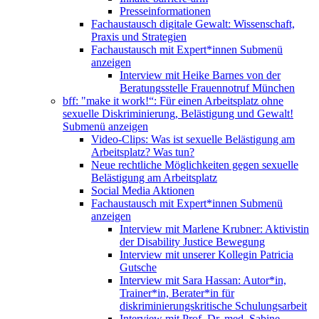
Presseinformationen
Fachaustausch digitale Gewalt: Wissenschaft,
Praxis und Strategien
Fachaustausch mit Expert*innen
Submenü
anzeigen
Interview mit Heike Barnes von der
Beratungsstelle Frauennotruf München
bff: "make it work!“: Für einen Arbeitsplatz ohne
sexuelle Diskriminierung, Belästigung und Gewalt!
Submenü anzeigen
Video-Clips: Was ist sexuelle Belästigung am
Arbeitsplatz? Was tun?
Neue rechtliche Möglichkeiten gegen sexuelle
Belästigung am Arbeitsplatz
Social Media Aktionen
Fachaustausch mit Expert*innen
Submenü
anzeigen
Interview mit Marlene Krubner: Aktivistin
der Disability Justice Bewegung
Interview mit unserer Kollegin Patricia
Gutsche
Interview mit Sara Hassan: Autor*in,
Trainer*in, Berater*in für
diskriminierungskritische Schulungsarbeit
Interview mit Prof. Dr. med. Sabine