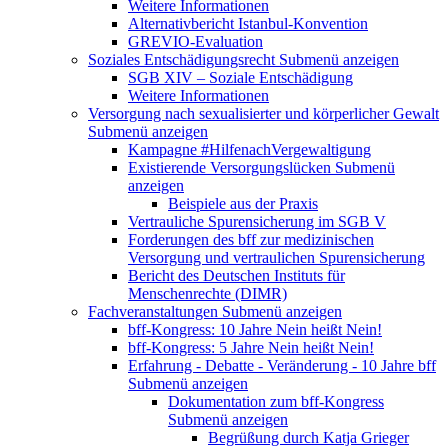
Weitere Informationen
Alternativbericht Istanbul-Konvention
GREVIO-Evaluation
Soziales Entschädigungsrecht
Submenü anzeigen
SGB XIV – Soziale Entschädigung
Weitere Informationen
Versorgung nach sexualisierter und körperlicher Gewalt
Submenü anzeigen
Kampagne #HilfenachVergewaltigung
Existierende Versorgungslücken
Submenü
anzeigen
Beispiele aus der Praxis
Vertrauliche Spurensicherung im SGB V
Forderungen des bff zur medizinischen
Versorgung und vertraulichen Spurensicherung
Bericht des Deutschen Instituts für
Menschenrechte (DIMR)
Fachveranstaltungen
Submenü anzeigen
bff-Kongress: 10 Jahre Nein heißt Nein!
bff-Kongress: 5 Jahre Nein heißt Nein!
Erfahrung - Debatte - Veränderung - 10 Jahre bff
Submenü anzeigen
Dokumentation zum bff-Kongress
Submenü anzeigen
Begrüßung durch Katja Grieger