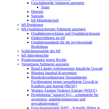
Geschäftsstelle
Submenü anzeigen
Team
Historie
Satzung
bff-Mitgliedschaft
bff-Positionen
bff-Qualitätssicherung
Submenü anzeigen
Qualitätsentwicklung und Qualitätssicherung
Ethikrichtlinien im bff
Qualitätsstandards für die psychosoziale
Begleitung
Schlichtungsstelle des bff
bff-Jahresberichte
Positionspapier gegen Rechts
Vernetzung
Submenü anzeigen
Bund-Länder-Arbeitsgruppe häusliche Gewalt
Bündnis Istanbul-Konvention
Bundeskoordinierung Spezialisierter
Fachberatung gegen sexualisierte Gewalt in
Kindheit und Jugend (BKSF)
Women Against Violence Europe (WAVE)
Projektbeirat "support f(x) – schnittstelle für
awareness, antidiskriminierung und
gewaltprävention"
Forschungsprojekt HilfT - Schnelle Hilfen in