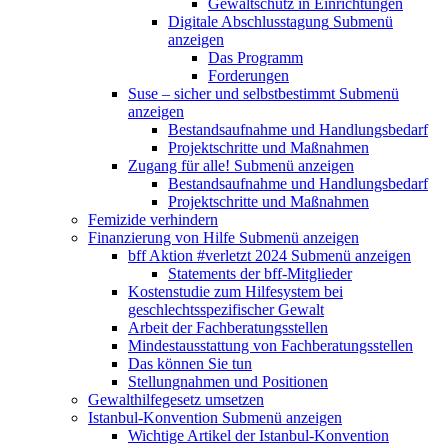
Gewaltschutz in Einrichtungen
Digitale Abschlusstagung
Submenü
anzeigen
Das Programm
Forderungen
Suse – sicher und selbstbestimmt
Submenü
anzeigen
Bestandsaufnahme und Handlungsbedarf
Projektschritte und Maßnahmen
Zugang für alle!
Submenü anzeigen
Bestandsaufnahme und Handlungsbedarf
Projektschritte und Maßnahmen
Femizide verhindern
Finanzierung von Hilfe
Submenü anzeigen
bff Aktion #verletzt 2024
Submenü anzeigen
Statements der bff-Mitglieder
Kostenstudie zum Hilfesystem bei
geschlechtsspezifischer Gewalt
Arbeit der Fachberatungsstellen
Mindestausstattung von Fachberatungsstellen
Das können Sie tun
Stellungnahmen und Positionen
Gewalthilfegesetz umsetzen
Istanbul-Konvention
Submenü anzeigen
Wichtige Artikel der Istanbul-Konvention