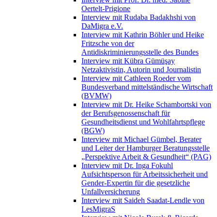
Oertelt-Prigione
Interview mit Rudaba Badakhshi von
DaMigra e.V.
Interview mit Kathrin Böhler und Heike
Fritzsche von der
Antidiskriminierungsstelle des Bundes
Interview mit Kübra Gümüşay
Netzaktivistin, Autorin und Journalistin
Interview mit Cathleen Roeder vom
Bundesverband mittelständische Wirtschaft
(BVMW)
Interview mit Dr. Heike Schambortski von
der Berufsgenossenschaft für
Gesundheitsdienst und Wohlfahrtspflege
(BGW)
Interview mit Michael Gümbel, Berater
und Leiter der Hamburger Beratungsstelle
„Perspektive Arbeit & Gesundheit“ (PAG)
Interview mit Dr. Inga Fokuhl
Aufsichtsperson für Arbeitssicherheit und
Gender-Expertin für die gesetzliche
Unfallversicherung
Interview mit Saideh Saadat-Lendle von
LesMigraS