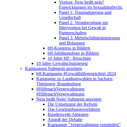
Vortrag: Nein heißt nein?
Entwicklungen im Sexualstrafrecht.
Panel 1: Traumatisierung und
Gesellschaft
Panel 2: Verantwortung zur
Intervention bei Gewalt in
Partnerschaften
Panel 3: Mehrfachdiskriminierung
und Belastung
bff-Kongress in Bildern
bff-Jubiläumsfeier in Bildern
10 Jahre bff - Broschüre
10 Jahre Gewaltschutzgesetz
Kampagnen
Submenü anzeigen
bff-Kampagne #GewalthilfegesetzJetzt 2024
Kampagne zu Landtagswahlen in Sachsen,
Thüringen, Brandenburg
#HilfenachVergewaltigung
#HilfenachVergewaltigung
Nein heißt Nein!
Submenü anzeigen
Die Umsetzung der Reform
Das Gesetzgebungsverfahren
Bundesweite Aktionen
Anstoß der Debatte
Kampagne "Vergewaltigung verurteilen"