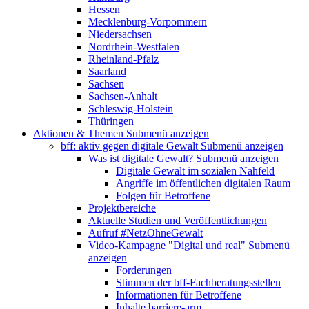
Hessen
Mecklenburg-Vorpommern
Niedersachsen
Nordrhein-Westfalen
Rheinland-Pfalz
Saarland
Sachsen
Sachsen-Anhalt
Schleswig-Holstein
Thüringen
Aktionen & Themen
Submenü anzeigen
bff: aktiv gegen digitale Gewalt
Submenü anzeigen
Was ist digitale Gewalt?
Submenü anzeigen
Digitale Gewalt im sozialen Nahfeld
Angriffe im öffentlichen digitalen Raum
Folgen für Betroffene
Projektbereiche
Aktuelle Studien und Veröffentlichungen
Aufruf #NetzOhneGewalt
Video-Kampagne "Digital und real"
Submenü
anzeigen
Forderungen
Stimmen der bff-Fachberatungsstellen
Informationen für Betroffene
Inhalte barriere-arm