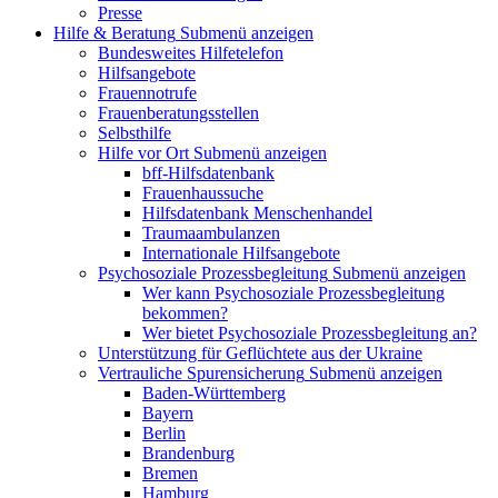
Presse
Hilfe & Beratung
Submenü anzeigen
Bundesweites Hilfetelefon
Hilfsangebote
Frauennotrufe
Frauenberatungsstellen
Selbsthilfe
Hilfe vor Ort
Submenü anzeigen
bff-Hilfsdatenbank
Frauenhaussuche
Hilfsdatenbank Menschenhandel
Traumaambulanzen
Internationale Hilfsangebote
Psychosoziale Prozessbegleitung
Submenü anzeigen
Wer kann Psychosoziale Prozessbegleitung
bekommen?
Wer bietet Psychosoziale Prozessbegleitung an?
Unterstützung für Geflüchtete aus der Ukraine
Vertrauliche Spurensicherung
Submenü anzeigen
Baden-Württemberg
Bayern
Berlin
Brandenburg
Bremen
Hamburg