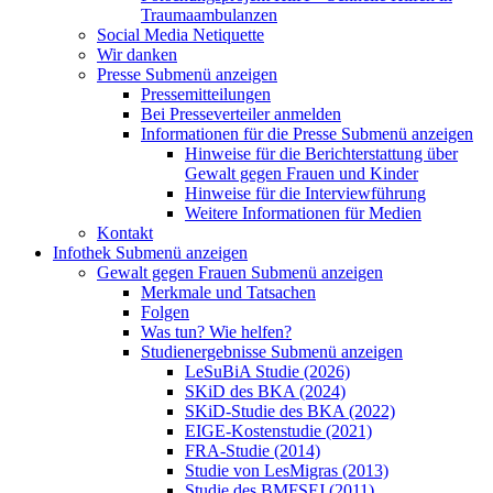
Traumaambulanzen
Social Media Netiquette
Wir danken
Presse
Submenü anzeigen
Pressemitteilungen
Bei Presseverteiler anmelden
Informationen für die Presse
Submenü anzeigen
Hinweise für die Berichterstattung über
Gewalt gegen Frauen und Kinder
Hinweise für die Interviewführung
Weitere Informationen für Medien
Kontakt
Infothek
Submenü anzeigen
Gewalt gegen Frauen
Submenü anzeigen
Merkmale und Tatsachen
Folgen
Was tun? Wie helfen?
Studienergebnisse
Submenü anzeigen
LeSuBiA Studie (2026)
SKiD des BKA (2024)
SKiD-Studie des BKA (2022)
EIGE-Kostenstudie (2021)
FRA-Studie (2014)
Studie von LesMigras (2013)
Studie des BMFSFJ (2011)