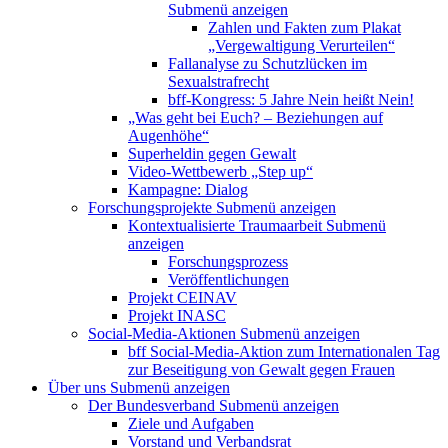
Submenü anzeigen
Zahlen und Fakten zum Plakat
„Vergewaltigung Verurteilen“
Fallanalyse zu Schutzlücken im
Sexualstrafrecht
bff-Kongress: 5 Jahre Nein heißt Nein!
„Was geht bei Euch? – Beziehungen auf
Augenhöhe“
Superheldin gegen Gewalt
Video-Wettbewerb „Step up“
Kampagne: Dialog
Forschungsprojekte
Submenü anzeigen
Kontextualisierte Traumaarbeit
Submenü
anzeigen
Forschungsprozess
Veröffentlichungen
Projekt CEINAV
Projekt INASC
Social-Media-Aktionen
Submenü anzeigen
bff Social-Media-Aktion zum Internationalen Tag
zur Beseitigung von Gewalt gegen Frauen
Über uns
Submenü anzeigen
Der Bundesverband
Submenü anzeigen
Ziele und Aufgaben
Vorstand und Verbandsrat