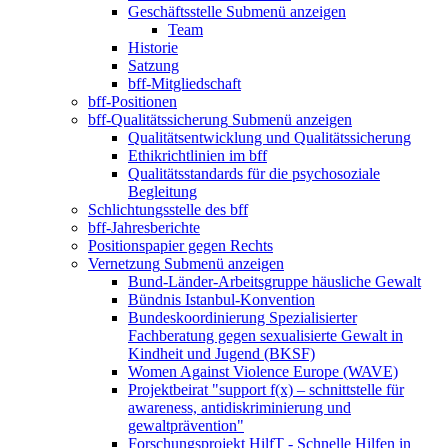
Geschäftsstelle
Submenü anzeigen
Team
Historie
Satzung
bff-Mitgliedschaft
bff-Positionen
bff-Qualitätssicherung
Submenü anzeigen
Qualitätsentwicklung und Qualitätssicherung
Ethikrichtlinien im bff
Qualitätsstandards für die psychosoziale
Begleitung
Schlichtungsstelle des bff
bff-Jahresberichte
Positionspapier gegen Rechts
Vernetzung
Submenü anzeigen
Bund-Länder-Arbeitsgruppe häusliche Gewalt
Bündnis Istanbul-Konvention
Bundeskoordinierung Spezialisierter
Fachberatung gegen sexualisierte Gewalt in
Kindheit und Jugend (BKSF)
Women Against Violence Europe (WAVE)
Projektbeirat "support f(x) – schnittstelle für
awareness, antidiskriminierung und
gewaltprävention"
Forschungsprojekt HilfT - Schnelle Hilfen in