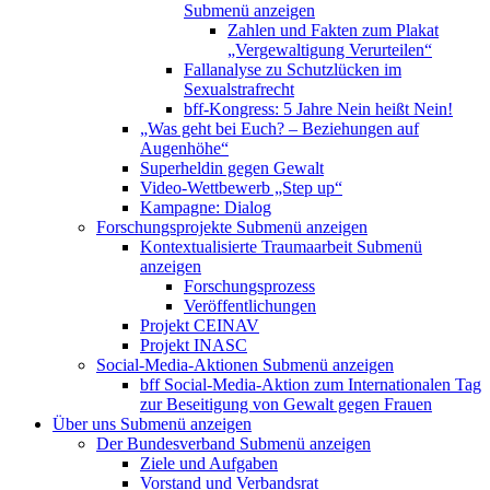
Submenü anzeigen
Zahlen und Fakten zum Plakat
„Vergewaltigung Verurteilen“
Fallanalyse zu Schutzlücken im
Sexualstrafrecht
bff-Kongress: 5 Jahre Nein heißt Nein!
„Was geht bei Euch? – Beziehungen auf
Augenhöhe“
Superheldin gegen Gewalt
Video-Wettbewerb „Step up“
Kampagne: Dialog
Forschungsprojekte
Submenü anzeigen
Kontextualisierte Traumaarbeit
Submenü
anzeigen
Forschungsprozess
Veröffentlichungen
Projekt CEINAV
Projekt INASC
Social-Media-Aktionen
Submenü anzeigen
bff Social-Media-Aktion zum Internationalen Tag
zur Beseitigung von Gewalt gegen Frauen
Über uns
Submenü anzeigen
Der Bundesverband
Submenü anzeigen
Ziele und Aufgaben
Vorstand und Verbandsrat