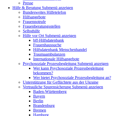
Presse
Hilfe & Beratung
Submenü anzeigen
Bundesweites Hilfetelefon
Hilfsangebote
Frauennotrufe
Frauenberatungsstellen
Selbsthilfe
Hilfe vor Ort
Submenü anzeigen
bff-Hilfsdatenbank
Frauenhaussuche
Hilfsdatenbank Menschenhandel
Traumaambulanzen
Internationale Hilfsangebote
Psychosoziale Prozessbegleitung
Submenü anzeigen
Wer kann Psychosoziale Prozessbegleitung
bekommen?
Wer bietet Psychosoziale Prozessbegleitung an?
Unterstützung für Geflüchtete aus der Ukraine
Vertrauliche Spurensicherung
Submenü anzeigen
Baden-Württemberg
Bayern
Berlin
Brandenburg
Bremen
Hamburg