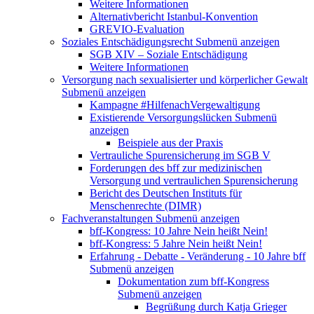
Weitere Informationen
Alternativbericht Istanbul-Konvention
GREVIO-Evaluation
Soziales Entschädigungsrecht
Submenü anzeigen
SGB XIV – Soziale Entschädigung
Weitere Informationen
Versorgung nach sexualisierter und körperlicher Gewalt
Submenü anzeigen
Kampagne #HilfenachVergewaltigung
Existierende Versorgungslücken
Submenü
anzeigen
Beispiele aus der Praxis
Vertrauliche Spurensicherung im SGB V
Forderungen des bff zur medizinischen
Versorgung und vertraulichen Spurensicherung
Bericht des Deutschen Instituts für
Menschenrechte (DIMR)
Fachveranstaltungen
Submenü anzeigen
bff-Kongress: 10 Jahre Nein heißt Nein!
bff-Kongress: 5 Jahre Nein heißt Nein!
Erfahrung - Debatte - Veränderung - 10 Jahre bff
Submenü anzeigen
Dokumentation zum bff-Kongress
Submenü anzeigen
Begrüßung durch Katja Grieger