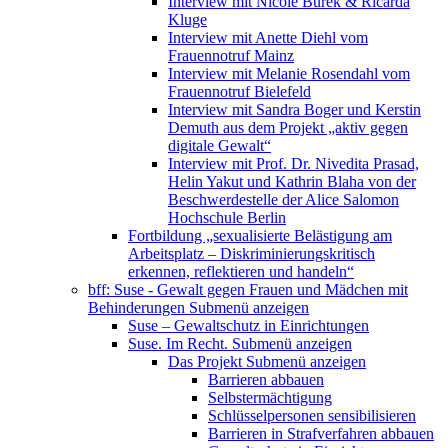
Interview mit Nicole Burek & Ricarda
Kluge
Interview mit Anette Diehl vom
Frauennotruf Mainz
Interview mit Melanie Rosendahl vom
Frauennotruf Bielefeld
Interview mit Sandra Boger und Kerstin
Demuth aus dem Projekt „aktiv gegen
digitale Gewalt“
Interview mit Prof. Dr. Nivedita Prasad,
Helin Yakut und Kathrin Blaha von der
Beschwerdestelle der Alice Salomon
Hochschule Berlin
Fortbildung „sexualisierte Belästigung am
Arbeitsplatz – Diskriminierungskritisch
erkennen, reflektieren und handeln“
bff: Suse - Gewalt gegen Frauen und Mädchen mit
Behinderungen
Submenü anzeigen
Suse – Gewaltschutz in Einrichtungen
Suse. Im Recht.
Submenü anzeigen
Das Projekt
Submenü anzeigen
Barrieren abbauen
Selbstermächtigung
Schlüsselpersonen sensibilisieren
Barrieren in Strafverfahren abbauen