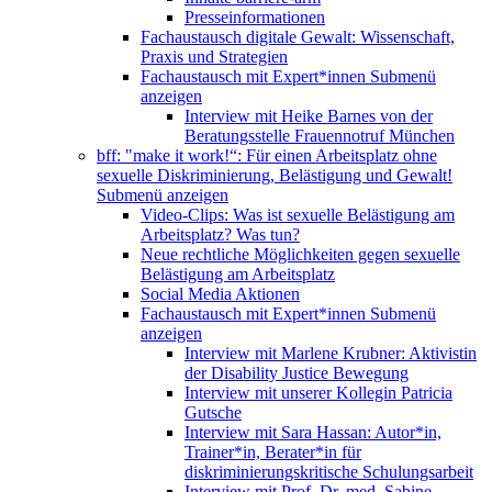
Presseinformationen
Fachaustausch digitale Gewalt: Wissenschaft,
Praxis und Strategien
Fachaustausch mit Expert*innen
Submenü
anzeigen
Interview mit Heike Barnes von der
Beratungsstelle Frauennotruf München
bff: "make it work!“: Für einen Arbeitsplatz ohne
sexuelle Diskriminierung, Belästigung und Gewalt!
Submenü anzeigen
Video-Clips: Was ist sexuelle Belästigung am
Arbeitsplatz? Was tun?
Neue rechtliche Möglichkeiten gegen sexuelle
Belästigung am Arbeitsplatz
Social Media Aktionen
Fachaustausch mit Expert*innen
Submenü
anzeigen
Interview mit Marlene Krubner: Aktivistin
der Disability Justice Bewegung
Interview mit unserer Kollegin Patricia
Gutsche
Interview mit Sara Hassan: Autor*in,
Trainer*in, Berater*in für
diskriminierungskritische Schulungsarbeit
Interview mit Prof. Dr. med. Sabine