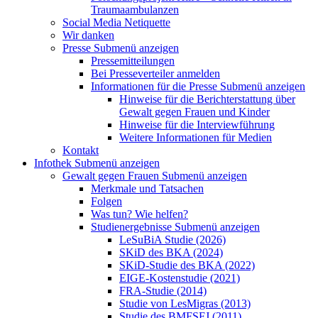
Traumaambulanzen
Social Media Netiquette
Wir danken
Presse
Submenü anzeigen
Pressemitteilungen
Bei Presseverteiler anmelden
Informationen für die Presse
Submenü anzeigen
Hinweise für die Berichterstattung über
Gewalt gegen Frauen und Kinder
Hinweise für die Interviewführung
Weitere Informationen für Medien
Kontakt
Infothek
Submenü anzeigen
Gewalt gegen Frauen
Submenü anzeigen
Merkmale und Tatsachen
Folgen
Was tun? Wie helfen?
Studienergebnisse
Submenü anzeigen
LeSuBiA Studie (2026)
SKiD des BKA (2024)
SKiD-Studie des BKA (2022)
EIGE-Kostenstudie (2021)
FRA-Studie (2014)
Studie von LesMigras (2013)
Studie des BMFSFJ (2011)