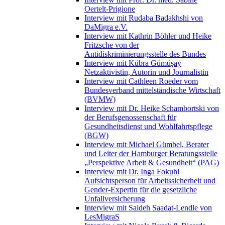
Oertelt-Prigione
Interview mit Rudaba Badakhshi von
DaMigra e.V.
Interview mit Kathrin Böhler und Heike
Fritzsche von der
Antidiskriminierungsstelle des Bundes
Interview mit Kübra Gümüşay
Netzaktivistin, Autorin und Journalistin
Interview mit Cathleen Roeder vom
Bundesverband mittelständische Wirtschaft
(BVMW)
Interview mit Dr. Heike Schambortski von
der Berufsgenossenschaft für
Gesundheitsdienst und Wohlfahrtspflege
(BGW)
Interview mit Michael Gümbel, Berater
und Leiter der Hamburger Beratungsstelle
„Perspektive Arbeit & Gesundheit“ (PAG)
Interview mit Dr. Inga Fokuhl
Aufsichtsperson für Arbeitssicherheit und
Gender-Expertin für die gesetzliche
Unfallversicherung
Interview mit Saideh Saadat-Lendle von
LesMigraS