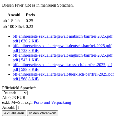
Diesen Flyer gibt es in mehreren Sprachen.
Anzahl
Preis
ab 1 Stück
0.25
ab 100 Stück
0.23
bff-anihrerseite-sexualiertegewalt-arabisch-barrfrei-2025.pdf
pdf
|
630,2 KiB
bff-anihrerseite-sexualiertegewalt-deutsch-barrfrei-2025.pdf
pdf
|
733,8 KiB
bff-anihrerseite-sexualiertegewalt-englisch-barrfrei-2025.pdf
pdf
|
543,1 KiB
bff-anihrerseite-sexualiertegewalt-russisch-barrfrei-2025.pdf
pdf
|
588,8 KiB
bff-anihrerseite-sexualiertegewalt-tuerkisch-barrfrei-2025.pdf
pdf
|
568,8 KiB
Pflichtfeld
Sprache
*
Ab
0,23
EUR
exkl.
MwSt.
,
zzgl.
Porto und Verpackung
Anzahl:
Aktualisieren
In den Warenkorb