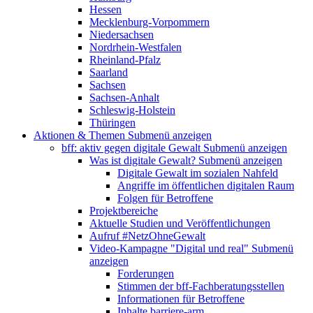
Hessen
Mecklenburg-Vorpommern
Niedersachsen
Nordrhein-Westfalen
Rheinland-Pfalz
Saarland
Sachsen
Sachsen-Anhalt
Schleswig-Holstein
Thüringen
Aktionen & Themen
Submenü anzeigen
bff: aktiv gegen digitale Gewalt
Submenü anzeigen
Was ist digitale Gewalt?
Submenü anzeigen
Digitale Gewalt im sozialen Nahfeld
Angriffe im öffentlichen digitalen Raum
Folgen für Betroffene
Projektbereiche
Aktuelle Studien und Veröffentlichungen
Aufruf #NetzOhneGewalt
Video-Kampagne "Digital und real"
Submenü
anzeigen
Forderungen
Stimmen der bff-Fachberatungsstellen
Informationen für Betroffene
Inhalte barriere-arm