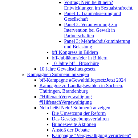
Vortrag: Nein heißt nein?
Entwicklungen im Sexualstrafrecht.
Panel 1: Traumatisierung und
Gesellschaft
Panel 2: Verantwortung zur
Intervention bei Gewalt in
Partnerschaften
Panel 3: Mehrfachdiskriminierung
und Belastung
bff-Kongress in Bildern
bff-Jubiläumsfeier in Bildern
10 Jahre bff - Broschüre
10 Jahre Gewaltschutzgesetz
Kampagnen
Submenü anzeigen
bff-Kampagne #GewalthilfegesetzJetzt 2024
Kampagne zu Landtagswahlen in Sachsen,
Thüringen, Brandenburg
#HilfenachVergewaltigung
#HilfenachVergewaltigung
Nein heißt Nein!
Submenü anzeigen
Die Umsetzung der Reform
Das Gesetzgebungsverfahren
Bundesweite Aktionen
Anstoß der Debatte
Kampagne "Vergewaltigung verurteilen"