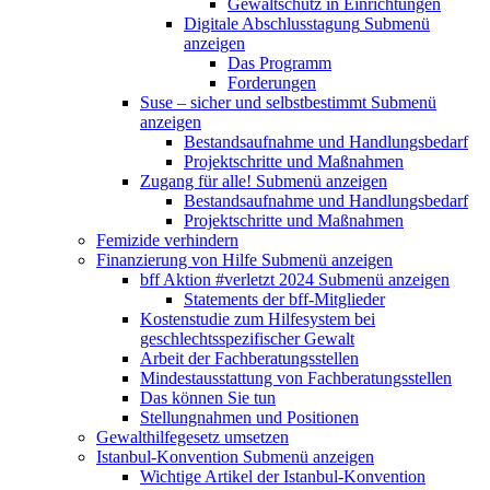
Gewaltschutz in Einrichtungen
Digitale Abschlusstagung
Submenü
anzeigen
Das Programm
Forderungen
Suse – sicher und selbstbestimmt
Submenü
anzeigen
Bestandsaufnahme und Handlungsbedarf
Projektschritte und Maßnahmen
Zugang für alle!
Submenü anzeigen
Bestandsaufnahme und Handlungsbedarf
Projektschritte und Maßnahmen
Femizide verhindern
Finanzierung von Hilfe
Submenü anzeigen
bff Aktion #verletzt 2024
Submenü anzeigen
Statements der bff-Mitglieder
Kostenstudie zum Hilfesystem bei
geschlechtsspezifischer Gewalt
Arbeit der Fachberatungsstellen
Mindestausstattung von Fachberatungsstellen
Das können Sie tun
Stellungnahmen und Positionen
Gewalthilfegesetz umsetzen
Istanbul-Konvention
Submenü anzeigen
Wichtige Artikel der Istanbul-Konvention