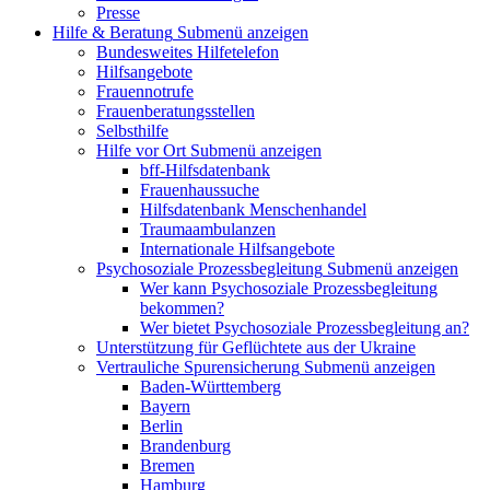
Presse
Hilfe & Beratung
Submenü anzeigen
Bundesweites Hilfetelefon
Hilfsangebote
Frauennotrufe
Frauenberatungsstellen
Selbsthilfe
Hilfe vor Ort
Submenü anzeigen
bff-Hilfsdatenbank
Frauenhaussuche
Hilfsdatenbank Menschenhandel
Traumaambulanzen
Internationale Hilfsangebote
Psychosoziale Prozessbegleitung
Submenü anzeigen
Wer kann Psychosoziale Prozessbegleitung
bekommen?
Wer bietet Psychosoziale Prozessbegleitung an?
Unterstützung für Geflüchtete aus der Ukraine
Vertrauliche Spurensicherung
Submenü anzeigen
Baden-Württemberg
Bayern
Berlin
Brandenburg
Bremen
Hamburg