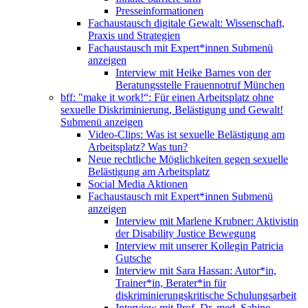
Presseinformationen
Fachaustausch digitale Gewalt: Wissenschaft,
Praxis und Strategien
Fachaustausch mit Expert*innen
Submenü
anzeigen
Interview mit Heike Barnes von der
Beratungsstelle Frauennotruf München
bff: "make it work!“: Für einen Arbeitsplatz ohne
sexuelle Diskriminierung, Belästigung und Gewalt!
Submenü anzeigen
Video-Clips: Was ist sexuelle Belästigung am
Arbeitsplatz? Was tun?
Neue rechtliche Möglichkeiten gegen sexuelle
Belästigung am Arbeitsplatz
Social Media Aktionen
Fachaustausch mit Expert*innen
Submenü
anzeigen
Interview mit Marlene Krubner: Aktivistin
der Disability Justice Bewegung
Interview mit unserer Kollegin Patricia
Gutsche
Interview mit Sara Hassan: Autor*in,
Trainer*in, Berater*in für
diskriminierungskritische Schulungsarbeit
Interview mit Prof. Dr. med. Sabine