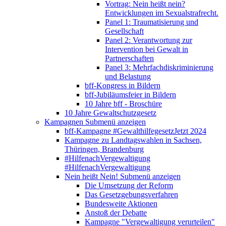
Vortrag: Nein heißt nein?
Entwicklungen im Sexualstrafrecht.
Panel 1: Traumatisierung und
Gesellschaft
Panel 2: Verantwortung zur
Intervention bei Gewalt in
Partnerschaften
Panel 3: Mehrfachdiskriminierung
und Belastung
bff-Kongress in Bildern
bff-Jubiläumsfeier in Bildern
10 Jahre bff - Broschüre
10 Jahre Gewaltschutzgesetz
Kampagnen
Submenü anzeigen
bff-Kampagne #GewalthilfegesetzJetzt 2024
Kampagne zu Landtagswahlen in Sachsen,
Thüringen, Brandenburg
#HilfenachVergewaltigung
#HilfenachVergewaltigung
Nein heißt Nein!
Submenü anzeigen
Die Umsetzung der Reform
Das Gesetzgebungsverfahren
Bundesweite Aktionen
Anstoß der Debatte
Kampagne "Vergewaltigung verurteilen"