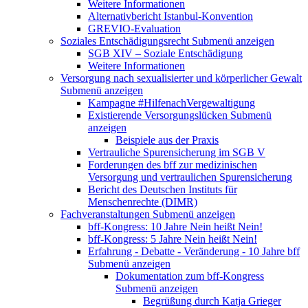
Weitere Informationen
Alternativbericht Istanbul-Konvention
GREVIO-Evaluation
Soziales Entschädigungsrecht
Submenü anzeigen
SGB XIV – Soziale Entschädigung
Weitere Informationen
Versorgung nach sexualisierter und körperlicher Gewalt
Submenü anzeigen
Kampagne #HilfenachVergewaltigung
Existierende Versorgungslücken
Submenü
anzeigen
Beispiele aus der Praxis
Vertrauliche Spurensicherung im SGB V
Forderungen des bff zur medizinischen
Versorgung und vertraulichen Spurensicherung
Bericht des Deutschen Instituts für
Menschenrechte (DIMR)
Fachveranstaltungen
Submenü anzeigen
bff-Kongress: 10 Jahre Nein heißt Nein!
bff-Kongress: 5 Jahre Nein heißt Nein!
Erfahrung - Debatte - Veränderung - 10 Jahre bff
Submenü anzeigen
Dokumentation zum bff-Kongress
Submenü anzeigen
Begrüßung durch Katja Grieger