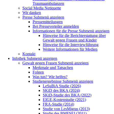
Traumaambulanzen
Social Media Netiquette
Wir danken
Presse
Submenü anzeigen
Pressemitteilungen
Bei Presseverteiler anmelden
Informationen für die Presse
Submenü anzeigen
Hinweise für die Berichterstattung über
Gewalt gegen Frauen und Kinder
Hinweise für die Interviewführung
Weitere Informationen für Medien
Kontakt
Infothek
Submenü anzeigen
Gewalt gegen Frauen
Submenü anzeigen
Merkmale und Tatsachen
Folgen
Was tun? Wie helfen?
Studienergebnisse
Submenü anzeigen
LeSuBiA Studie (2026)
SKiD des BKA (2024)
SKiD-Studie des BKA (2022)
EIGE-Kostenstudie (2021)
FRA-Studie (2014)
Studie von LesMigras (2013)
Studie des BMFSFJ (2011)