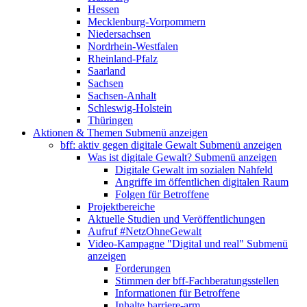
Hessen
Mecklenburg-Vorpommern
Niedersachsen
Nordrhein-Westfalen
Rheinland-Pfalz
Saarland
Sachsen
Sachsen-Anhalt
Schleswig-Holstein
Thüringen
Aktionen & Themen
Submenü anzeigen
bff: aktiv gegen digitale Gewalt
Submenü anzeigen
Was ist digitale Gewalt?
Submenü anzeigen
Digitale Gewalt im sozialen Nahfeld
Angriffe im öffentlichen digitalen Raum
Folgen für Betroffene
Projektbereiche
Aktuelle Studien und Veröffentlichungen
Aufruf #NetzOhneGewalt
Video-Kampagne "Digital und real"
Submenü
anzeigen
Forderungen
Stimmen der bff-Fachberatungsstellen
Informationen für Betroffene
Inhalte barriere-arm