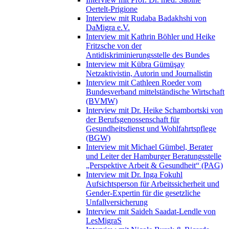
Oertelt-Prigione
Interview mit Rudaba Badakhshi von
DaMigra e.V.
Interview mit Kathrin Böhler und Heike
Fritzsche von der
Antidiskriminierungsstelle des Bundes
Interview mit Kübra Gümüşay
Netzaktivistin, Autorin und Journalistin
Interview mit Cathleen Roeder vom
Bundesverband mittelständische Wirtschaft
(BVMW)
Interview mit Dr. Heike Schambortski von
der Berufsgenossenschaft für
Gesundheitsdienst und Wohlfahrtspflege
(BGW)
Interview mit Michael Gümbel, Berater
und Leiter der Hamburger Beratungsstelle
„Perspektive Arbeit & Gesundheit“ (PAG)
Interview mit Dr. Inga Fokuhl
Aufsichtsperson für Arbeitssicherheit und
Gender-Expertin für die gesetzliche
Unfallversicherung
Interview mit Saideh Saadat-Lendle von
LesMigraS