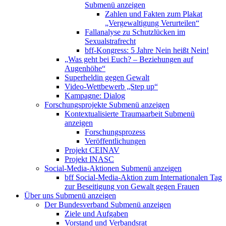
Submenü anzeigen
Zahlen und Fakten zum Plakat
„Vergewaltigung Verurteilen“
Fallanalyse zu Schutzlücken im
Sexualstrafrecht
bff-Kongress: 5 Jahre Nein heißt Nein!
„Was geht bei Euch? – Beziehungen auf
Augenhöhe“
Superheldin gegen Gewalt
Video-Wettbewerb „Step up“
Kampagne: Dialog
Forschungsprojekte
Submenü anzeigen
Kontextualisierte Traumaarbeit
Submenü
anzeigen
Forschungsprozess
Veröffentlichungen
Projekt CEINAV
Projekt INASC
Social-Media-Aktionen
Submenü anzeigen
bff Social-Media-Aktion zum Internationalen Tag
zur Beseitigung von Gewalt gegen Frauen
Über uns
Submenü anzeigen
Der Bundesverband
Submenü anzeigen
Ziele und Aufgaben
Vorstand und Verbandsrat