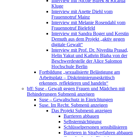
Interview mit Nicole Burek & Ricarda
Kluge
Interview mit Anette Diehl vom
Frauennotruf Mainz
Interview mit Melanie Rosendahl vom
Frauennotruf Bielefeld
Interview mit Sandra Boger und Kerstin
Demuth aus dem Projekt „aktiv gegen
digitale Gewalt“
Interview mit Prof. Dr. Nivedita Prasad,
Helin Yakut und Kathrin Blaha von der
Beschwerdestelle der Alice Salomon
Hochschule Berlin
Fortbildung „sexualisierte Belästigung am
Arbeitsplatz – Diskriminierungskritisch
erkennen, reflektieren und handeln“
bff: Suse - Gewalt gegen Frauen und Mädchen mit
Behinderungen
Submenü anzeigen
Suse – Gewaltschutz in Einrichtungen
Suse. Im Recht.
Submenü anzeigen
Das Projekt
Submenü anzeigen
Barrieren abbauen
Selbstermächtigung
Schlüsselpersonen sensibilisieren
Barrieren in Strafverfahren abbauen