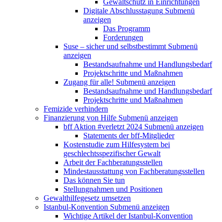
Gewaltschutz in Einrichtungen
Digitale Abschlusstagung
Submenü
anzeigen
Das Programm
Forderungen
Suse – sicher und selbstbestimmt
Submenü
anzeigen
Bestandsaufnahme und Handlungsbedarf
Projektschritte und Maßnahmen
Zugang für alle!
Submenü anzeigen
Bestandsaufnahme und Handlungsbedarf
Projektschritte und Maßnahmen
Femizide verhindern
Finanzierung von Hilfe
Submenü anzeigen
bff Aktion #verletzt 2024
Submenü anzeigen
Statements der bff-Mitglieder
Kostenstudie zum Hilfesystem bei
geschlechtsspezifischer Gewalt
Arbeit der Fachberatungsstellen
Mindestausstattung von Fachberatungsstellen
Das können Sie tun
Stellungnahmen und Positionen
Gewalthilfegesetz umsetzen
Istanbul-Konvention
Submenü anzeigen
Wichtige Artikel der Istanbul-Konvention