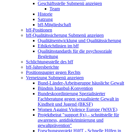
Geschäftsstelle
Submenü anzeigen
Team
Historie
Satzung
bff-Mitgliedschaft
bff-Positionen
bff-Qualitätssicherung
Submenü anzeigen
Qualitätsentwicklung und Qualitätssicherung
Ethikrichtlinien im bff
Qualitätsstandards für die psychosoziale
Begleitung
Schlichtungsstelle des bff
bff-Jahresberichte
Positionspapier gegen Rechts
Vernetzung
Submenü anzeigen
Bund-Länder-Arbeitsgruppe häusliche Gewalt
Bündnis Istanbul-Konvention
Bundeskoordinierung Spezialisierter
Fachberatung gegen sexualisierte Gewalt in
Kindheit und Jugend (BKSF)
Women Against Violence Europe (WAVE)
Projektbeirat "support f(x) – schnittstelle für
awareness, antidiskriminierung und
gewaltprävention"
Forschungsprojekt HilfT - Schnelle Hilfen in